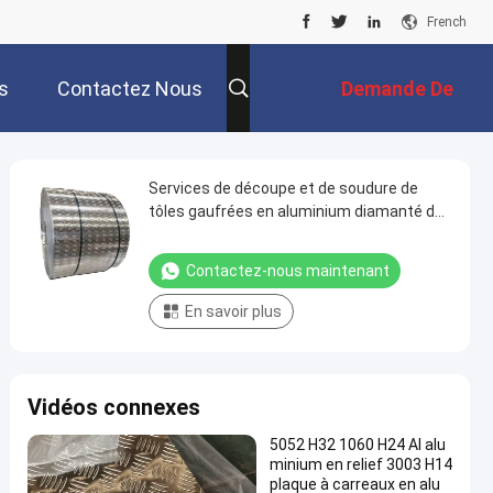
French
s
Contactez Nous
Demande De
Soumission
Services de découpe et de soudure de
tôles gaufrées en aluminium diamanté de
1,0 mm Custom1xxx 3xxx 5xxx
Contactez-nous maintenant
En savoir plus
Vidéos connexes
5052 H32 1060 H24 Al alu
minium en relief 3003 H14
plaque à carreaux en alu