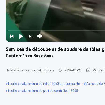
Services de découpe et de soudure de tôles 
Custom1xxx 3xxx 5xxx
Plat à carreaux en aluminium
2026-01-21
73 point
#
feuille en aluminium de relief 6063 par diamants
#
L'amond de 3
#
feuille en aluminium de plat du contrôleur 3005