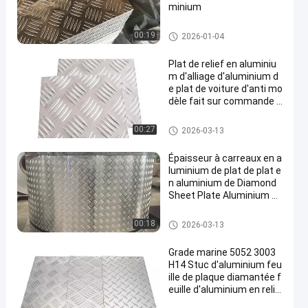
minium
Plat à carreaux en aluminium
00:19
2026-01-04
Plat de relief en aluminiu
m d'alliage d'aluminium d
e plat de voiture d'anti mo
dèle fait sur commande d
e dérapage
Feuille en aluminium de relief
00:27
2026-03-13
Épaisseur à carreaux en a
luminium de plat de plat e
n aluminium de Diamond
Sheet Plate Aluminium C
hequer
Feuille en aluminium de relief
00:18
2026-03-13
Grade marine 5052 3003
H14 Stuc d'aluminium feu
ille de plaque diamantée f
euille d'aluminium en relie
f diamanté