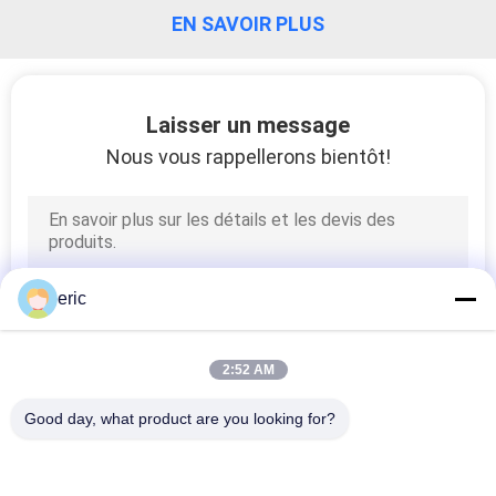
EN SAVOIR PLUS
CONTRÔLE
DE
Laisser un message
QUALITÉ
Nous vous rappellerons bientôt!
CONTACTEZ-
NOUS
eric
NOUVELLES
CAS
2:52 AM
Good day, what product are you looking for?
DEMANDEZ
Catégories populaires
Tous
UNE