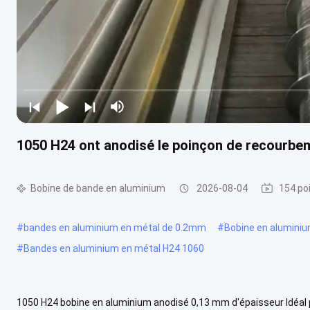
1050 H24 ont anodisé le poinçon de recourbe
Bobine de bande en aluminium
2026-08-04
154 po
#
bandes en aluminium en métal de 0.2mm
#
Bobine en alumini
#
Bandes en aluminium en métal H24 1060
1050 H24 bobine en aluminium anodisé 0,13 mm d'épaisseur Idéal po