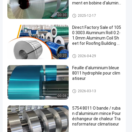
ment en bobine d'alumini
um Conçue pour durer
Bobine de bande en aluminiu
00:30
2025-12-17
m
Direct Factory Sale of 105
0 3003 Aluminum Roll 0.2-
1.0mm Aluminum Coil Sh
eet for Roofing Building M
aterial
Bobine de bande en aluminiu
00:20
2026-04-29
m
Feuille d'aluminium bleue
8011 hydrophile pour clim
atiseur
Petit pain de papier d'aluminiu
2026-03-13
m
00:08
5754 8011 O bande / ruba
n d'aluminium mince Pour
échangeur de chaleur Tra
nsformateur climatiseur