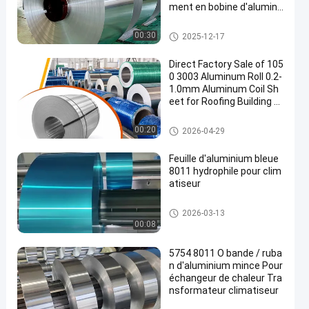
ment en bobine d'alumini
um Conçue pour durer
Bobine de bande en aluminiu
00:30
2025-12-17
m
Direct Factory Sale of 105
0 3003 Aluminum Roll 0.2-
1.0mm Aluminum Coil Sh
eet for Roofing Building M
aterial
Bobine de bande en aluminiu
00:20
2026-04-29
m
Feuille d'aluminium bleue
8011 hydrophile pour clim
atiseur
Petit pain de papier d'aluminiu
2026-03-13
m
00:08
5754 8011 O bande / ruba
n d'aluminium mince Pour
échangeur de chaleur Tra
nsformateur climatiseur