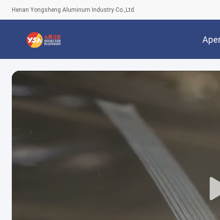
Henan Yongsheng Aluminum Industry Co.,Ltd.
Ape