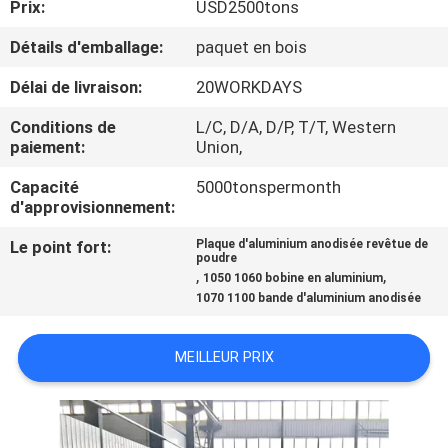
Prix:
USD2500tons
CONTRÔLE
Détails d'emballage:
paquet en bois
DE
Délai de livraison:
20WORKDAYS
QUALITÉ
Conditions de
L/C, D/A, D/P, T/T, Western
paiement:
Union,
CONTACTEZ-
Capacité
5000tonspermonth
d'approvisionnement:
NOUS
Le point fort:
Plaque d'aluminium anodisée revêtue de
poudre
NOUVELLES
,
,
1050 1060 bobine en aluminium
1070 1100 bande d'aluminium anodisée
CAS
MEILLEUR PRIX
DEMANDEZ
UNE