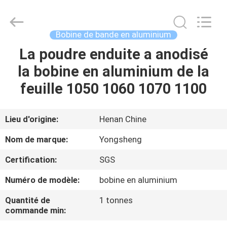
2026
Henan
Yongsheng
Aluminum
Industry
Bobine de bande en aluminium
Co.,Ltd..
All
La poudre enduite a anodisé
MAISON
Rights
Reserved.
la bobine en aluminium de la
PRODUITS
feuille 1050 1060 1070 1100
AU
Lieu d'origine:
Henan Chine
SUJET
Nom de marque:
Yongsheng
DE
Certification:
SGS
NOUS
Numéro de modèle:
bobine en aluminium
VISITE
Quantité de
1 tonnes
commande min:
D'USINE