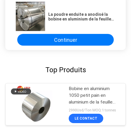
La poudre enduite a anodisé la
bobine en aluminium de la feuille
1050 1060 1070 1100
Continuer
Top Produits
Bobine en aluminium
1050 petit pain en
aluminium de la feuille
1060 1100 3003 3105
2990Usd/Ton MOQ:1 tonnes
5052 6061
LE CONTACT