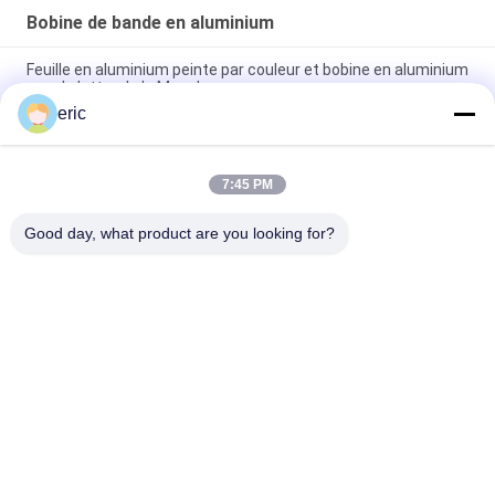
Bobine de bande en aluminium
Feuille en aluminium peinte par couleur et bobine en aluminium
pour la lettre de la Manche
eric
Bobine en aluminium de lettre de la Manche de miroir en
aluminium de bande de Channelume de couleur
7:45 PM
Bande en aluminium de bobine de bande de Channelume de
miroir en aluminium de couleur pour la lettre de la Manche
Good day, what product are you looking for?
Catégories populaires
Tous
Bobine De Bande En 
Bobine En 
Aluminium
Aluminium Enduite 
De Couleur
Petit Pain De Papier 
Plaque En Aluminium
D'aluminium
Disque Circulaire En 
Film De Polyester 
Aluminium
Laminé En Feuille 