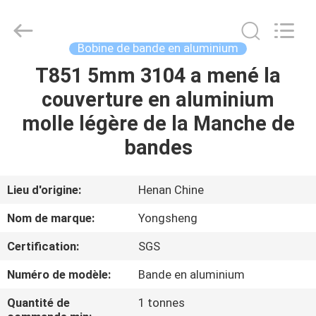
2026
Henan
Yongsheng
Aluminum
Industry
Bobine de bande en aluminium
Co.,Ltd..
All
T851 5mm 3104 a mené la
MAISON
Rights
Reserved.
couverture en aluminium
PRODUITS
molle légère de la Manche de
bandes
AU
SUJET
Lieu d'origine:
Henan Chine
DE
Nom de marque:
Yongsheng
NOUS
Certification:
SGS
Numéro de modèle:
Bande en aluminium
VISITE
D'USINE
Quantité de
1 tonnes