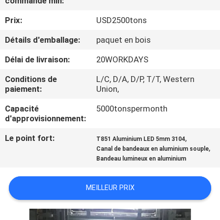
commande min:
Prix:
USD2500tons
CONTRÔLE
DE
Détails d'emballage:
paquet en bois
QUALITÉ
Délai de livraison:
20WORKDAYS
Conditions de
L/C, D/A, D/P, T/T, Western
CONTACTEZ-
paiement:
Union,
NOUS
Capacité
5000tonspermonth
d'approvisionnement:
NOUVELLES
Le point fort:
,
T851 Aluminium LED 5mm 3104
,
Canal de bandeaux en aluminium souple
Bandeau lumineux en aluminium
CAS
MEILLEUR PRIX
DEMANDEZ
UNE