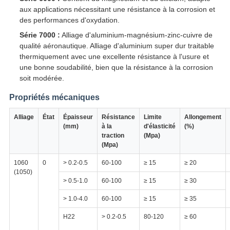
aux applications nécessitant une résistance à la corrosion et
des performances d'oxydation.
Série 7000 :
Alliage d'aluminium-magnésium-zinc-cuivre de
qualité aéronautique. Alliage d'aluminium super dur traitable
thermiquement avec une excellente résistance à l'usure et
une bonne soudabilité, bien que la résistance à la corrosion
soit modérée.
Propriétés mécaniques
Alliage
État
Épaisseur
Résistance
Limite
Allongement
(mm)
à la
d'élasticité
(%)
traction
(Mpa)
(Mpa)
1060
0
> 0.2-0.5
60-100
≥ 15
≥ 20
(1050)
> 0.5-1.0
60-100
≥ 15
≥ 30
> 1.0-4.0
60-100
≥ 15
≥ 35
H22
> 0.2-0.5
80-120
≥ 60