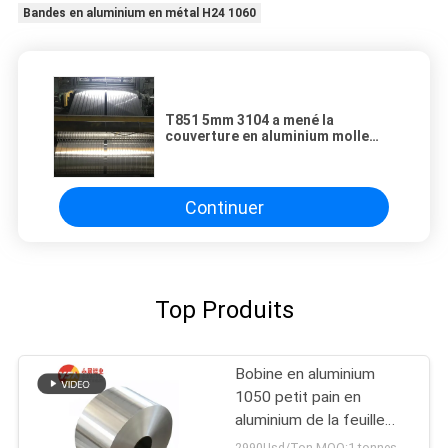
Bandes en aluminium en métal H24 1060
T851 5mm 3104 a mené la
couverture en aluminium molle
légère de la Manche de bandes
Continuer
Top Produits
Bobine en aluminium
1050 petit pain en
aluminium de la feuille
1060 1100 3003 3105
2990Usd/Ton MOQ:1 tonnes