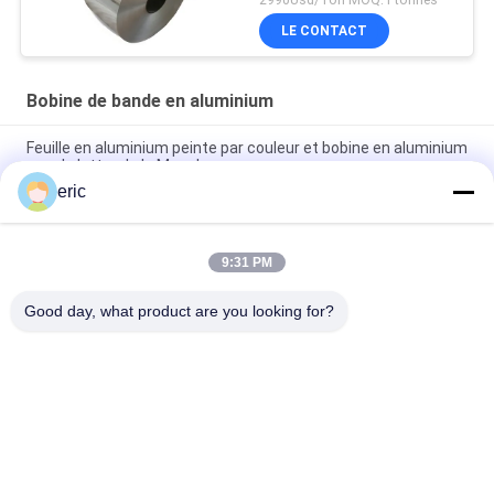
5052 6061
LE CONTACT
Bobine de bande en aluminium
Feuille en aluminium peinte par couleur et bobine en aluminium
pour la lettre de la Manche
eric
Bobine en aluminium de lettre de la Manche de miroir en
aluminium de bande de Channelume de couleur
9:31 PM
Bande en aluminium de bobine de bande de Channelume de
miroir en aluminium de couleur pour la lettre de la Manche
Good day, what product are you looking for?
Catégories populaires
Tous
Bobine De Bande En 
Bobine En 
Aluminium
Aluminium Enduite 
De Couleur
Petit Pain De Papier 