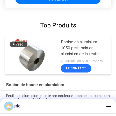
Top Produits
Bobine en aluminium
1050 petit pain en
aluminium de la feuille
1060 1100 3003 3105
2990Usd/Ton MOQ:1 tonnes
5052 6061
LE CONTACT
Bobine de bande en aluminium
Feuille en aluminium peinte par couleur et bobine en aluminium
pour la lettre de la Manche
eric
Bobine en aluminium de lettre de la Manche de miroir en
aluminium de bande de Channelume de couleur