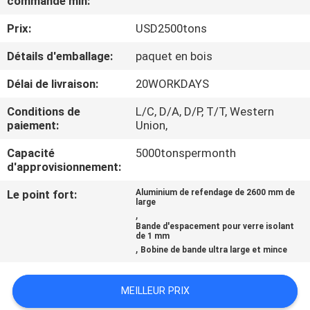
commande min:
Prix:
USD2500tons
CONTRÔLE
DE
Détails d'emballage:
paquet en bois
QUALITÉ
Délai de livraison:
20WORKDAYS
Conditions de
L/C, D/A, D/P, T/T, Western
CONTACTEZ-
paiement:
Union,
NOUS
Capacité
5000tonspermonth
d'approvisionnement:
NOUVELLES
Le point fort:
Aluminium de refendage de 2600 mm de
large
,
Bande d'espacement pour verre isolant
CAS
de 1 mm
,
Bobine de bande ultra large et mince
DEMANDEZ
MEILLEUR PRIX
UNE