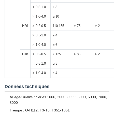
> 0.5-1.0
≥ 8
> 1.0-4.0
≥ 10
H26
> 0.2-0.5
110-155
≥ 75
≥ 2
> 0.5-1.0
≥ 4
> 1.0-4.0
≥ 6
H18
> 0.2-0.5
≥ 125
≥ 85
≥ 2
> 0.5-1.0
≥ 3
> 1.0-4.0
≥ 4
Données techniques
Alliage/Qualité : Séries 1000, 2000, 3000, 5000, 6000, 7000,
8000
Trempe : O-H112, T3-T8, T351-T851