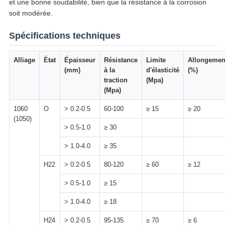
et une bonne soudabilité, bien que la résistance à la corrosion
soit modérée.
Spécifications techniques
Alliage
État
Épaisseur
Résistance
Limite
Allongemen
(mm)
à la
d'élasticité
(%)
traction
(Mpa)
(Mpa)
1060
O
> 0.2-0.5
60-100
≥ 15
≥ 20
(1050)
> 0.5-1.0
≥ 30
> 1.0-4.0
≥ 35
H22
> 0.2-0.5
80-120
≥ 60
≥ 12
> 0.5-1.0
≥ 15
> 1.0-4.0
≥ 18
H24
> 0.2-0.5
95-135
≥ 70
≥ 6