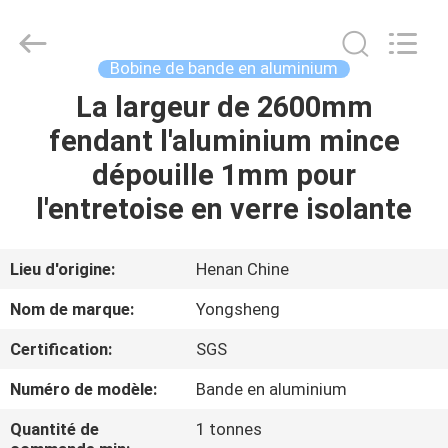
2026
Henan
Yongsheng
Aluminum
Industry
Bobine de bande en aluminium
Co.,Ltd..
All
La largeur de 2600mm
MAISON
Rights
Reserved.
fendant l'aluminium mince
PRODUITS
dépouille 1mm pour
l'entretoise en verre isolante
AU
SUJET
Lieu d'origine:
Henan Chine
DE
Nom de marque:
Yongsheng
NOUS
Certification:
SGS
Numéro de modèle:
Bande en aluminium
VISITE
D'USINE
Quantité de
1 tonnes