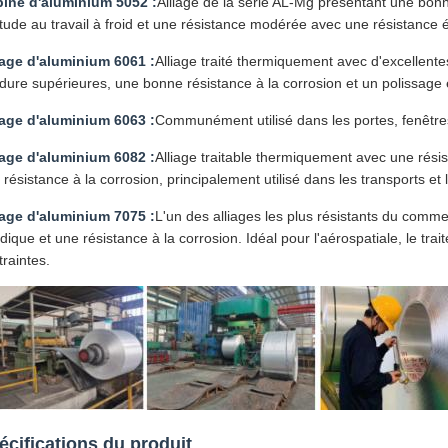
ine d'aluminium 5052 :
Alliage de la série AL-Mg présentant une bonne
itude au travail à froid et une résistance modérée avec une résistance é
iage d'aluminium 6061 :
Alliage traité thermiquement avec d'excellent
dure supérieures, une bonne résistance à la corrosion et un polissage e
iage d'aluminium 6063 :
Communément utilisé dans les portes, fenêtre
iage d'aluminium 6082 :
Alliage traitable thermiquement avec une ré
 résistance à la corrosion, principalement utilisé dans les transports et l
iage d'aluminium 7075 :
L'un des alliages les plus résistants du comm
dique et une résistance à la corrosion. Idéal pour l'aérospatiale, le trai
traintes.
écifications du produit