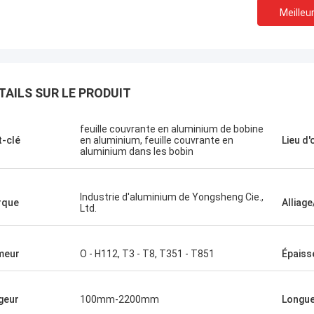
Meilleur
TAILS SUR LE PRODUIT
feuille couvrante en aluminium de bobine
-clé
en aluminium, feuille couvrante en
Lieu d'
aluminium dans les bobin
Amin Mazlum
Martin
vons acheté un total de presque
La première fois que no
nnes de bobines en aluminium de
avec l'aluminium de Yo
Industrie d'aluminium de Yongsheng Cie.,
rque
Alliag
Ltd.
 de couleur d'aluminium de
l'avons trouvé très facil
eng. La qualité a été stable et le
délai de livraison des m
e livraison est rapide. Mes clients
très rapide, et le direc
meur
O - H112, T3 - T8, T351 - T851
Épaiss
rès satisfaisants avec mes
était également très pro
ts. Nous continuerons à coopérer
aidé à résoudre quelqu
'aluminium de Yongsheng.
techniques. Les marcha
geur
100mm-2200mm
Longu
reçues sur 2021.1.20 et 