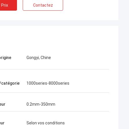
 Prix
Contactez
origine
Gongyi, Chine
us avons coopéré
ngsheng, nous
e/catégorie
1000series-8000series
e, parce que le
archandises était
teur commercial
eur
0.2mm-350mm
fessionnel. Il m'a
es problèmes
ndises ont été
eur
Selon vos conditions
la qualité des