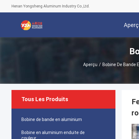
Henan Yongsheng Aluminum Industry Co.,Ltd.
Aperç
Bo
Aperçu
/
Bobine De Bande 
Tous Les Produits
Fe
ro
Bobine de bande en aluminium
Bobine en aluminium enduite de
couleur