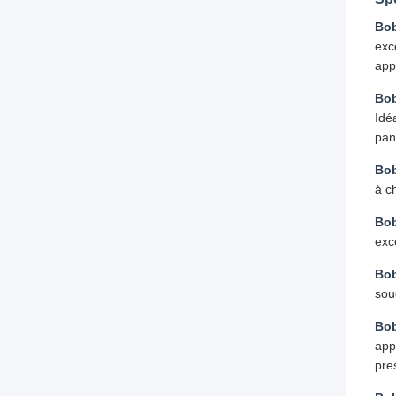
Bob
exc
app
Bob
Idé
pan
Bob
à c
Bob
exc
Bob
soud
Bob
app
pre