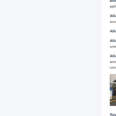
Bob
apt
All
sou
All
All
une
All
ano
con
Sp