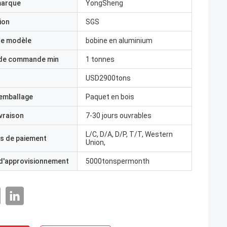
marque
YongSheng
ion
SGS
e modèle
bobine en aluminium
 de commande min
1 tonnes
USD2900tons
'emballage
Paquet en bois
ivraison
7-30 jours ouvrables
L/C, D/A, D/P, T/T, Western
s de paiement
Union,
 d'approvisionnement
5000tonspermonth