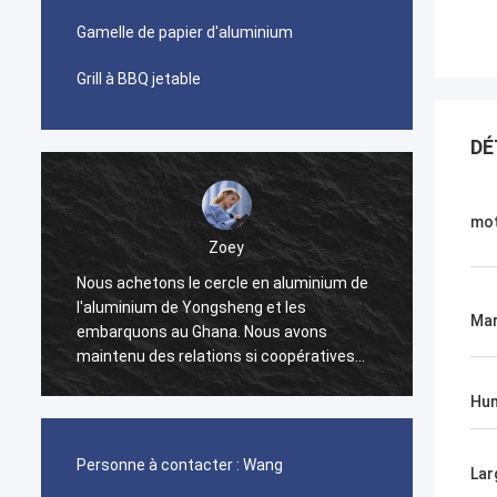
Gamelle de papier d'aluminium
Grill à BBQ jetable
DÉ
mot
Zoey
g
Nous achetons le cercle en aluminium de
Nous a
l'aluminium de Yongsheng et les
500 to
Ma
embarquons au Ghana. Nous avons
relief
n
maintenu des relations si coopératives
Yongsh
pendant deux années, et nous devons
délai d
Hu
r
nous transporter tous les mois. En cours
sont t
de coopération, chaque lien est très
produi
efficace, et le gestionnaire de comptes
avec l
Personne à contacter :
Wang
Lar
nous aidera à résoudre des problèmes