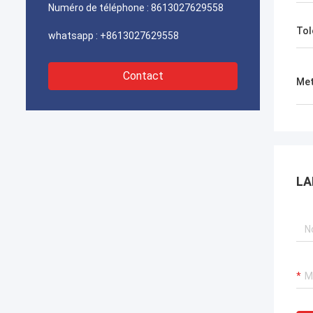
rapidement. Nous sommes très heureux
Numéro de téléphone :
8613027629558
de trouver un fournisseur digne de
Tol
confiance.
whatsapp :
+8613027629558
Contact
Met
LA