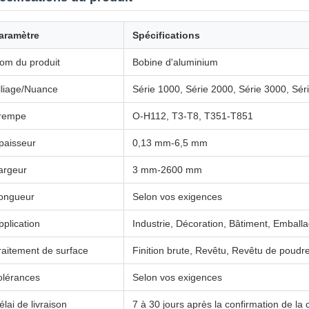
aramètre
Spécifications
om du produit
Bobine d'aluminium
lliage/Nuance
Série 1000, Série 2000, Série 3000, Sér
rempe
O-H112, T3-T8, T351-T851
paisseur
0,13 mm-6,5 mm
argeur
3 mm-2600 mm
ongueur
Selon vos exigences
pplication
Industrie, Décoration, Bâtiment, Emballa
raitement de surface
Finition brute, Revêtu, Revêtu de poudre,
olérances
Selon vos exigences
élai de livraison
7 à 30 jours après la confirmation de 