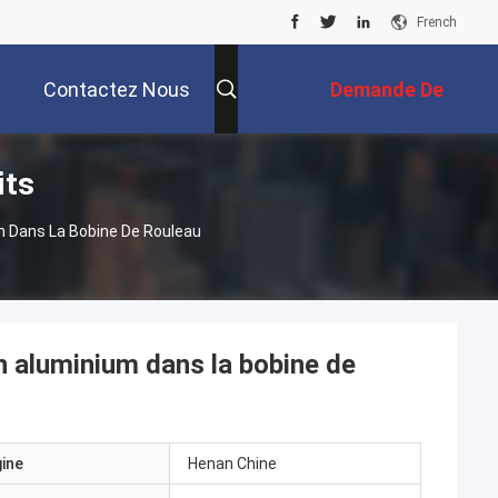
French
Contactez Nous
Demande De
its
Soumission
m Dans La Bobine De Rouleau
n aluminium dans la bobine de
gine
Henan Chine