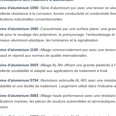
ine d'aluminium 1050 :
Série d'aluminium pur avec une teneur en alum
ellente résistance à la corrosion, bonne conductivité et conductivité 
lications industrielles conventionnelles.
ine d'aluminium 1060 :
Caractérisée par une surface plane, une grand
ale pour le soudage des polymères, le poinçonnage, l'emboutissage et l
neaux aluminium-plastique, les luminaires et la signalisation.
ine d'aluminium 1100 :
Alliage commercialement pur avec une teneur e
haud et répond aux normes de qualité internationales.
ine d'aluminium 3003 :
Alliage AL-Mn offrant une grande plasticité à l
ellente soudabilité et adapté aux applications de traitement à froid.
ine d'aluminium 5754 :
Aluminium antirouille AL-MG avec une résista
abilité et une facilité de traitement. Largement utilisé dans l'industrie 
ine d'aluminium 5083 :
Alliage haute performance avec une résistance 
lications marines, les pièces de soudure automobiles et aéronautiques,
ssion.