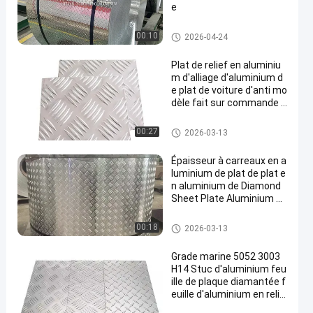
e
Feuille en aluminium de relief
00:10
2026-04-24
Plat de relief en aluminiu
m d'alliage d'aluminium d
e plat de voiture d'anti mo
dèle fait sur commande d
e dérapage
Feuille en aluminium de relief
00:27
2026-03-13
Épaisseur à carreaux en a
luminium de plat de plat e
n aluminium de Diamond
Sheet Plate Aluminium C
hequer
Feuille en aluminium de relief
00:18
2026-03-13
Grade marine 5052 3003
H14 Stuc d'aluminium feu
ille de plaque diamantée f
euille d'aluminium en relie
f diamanté