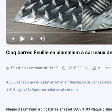
Cinq barres Feuille en aluminium à carreaux de
Feuille en aluminium de relief
2026-03-13
911 poin
#
3000series a gravé le plat en refief en aluminium de bande de r
#
H14 a gravé la feuille en refief en aluminium
Plaque d'aluminium à cinq barres en relief 3003 3103 Plaque d'alu