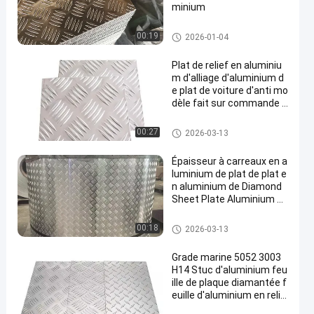
minium
Plat à carreaux en aluminium
00:19
2026-01-04
Plat de relief en aluminiu
m d'alliage d'aluminium d
e plat de voiture d'anti mo
dèle fait sur commande d
e dérapage
Feuille en aluminium de relief
00:27
2026-03-13
Épaisseur à carreaux en a
luminium de plat de plat e
n aluminium de Diamond
Sheet Plate Aluminium C
hequer
Feuille en aluminium de relief
00:18
2026-03-13
Grade marine 5052 3003
H14 Stuc d'aluminium feu
ille de plaque diamantée f
euille d'aluminium en relie
f diamanté