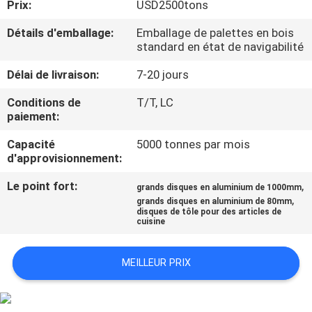
Prix:
USD2500tons
CONTRÔLE
Détails d'emballage:
Emballage de palettes en bois
standard en état de navigabilité
DE
Délai de livraison:
7-20 jours
QUALITÉ
Conditions de
T/T, LC
paiement:
CONTACTEZ-
Capacité
5000 tonnes par mois
NOUS
d'approvisionnement:
Le point fort:
,
grands disques en aluminium de 1000mm
NOUVELLES
,
grands disques en aluminium de 80mm
disques de tôle pour des articles de
cuisine
CAS
MEILLEUR PRIX
DEMANDEZ
UNE