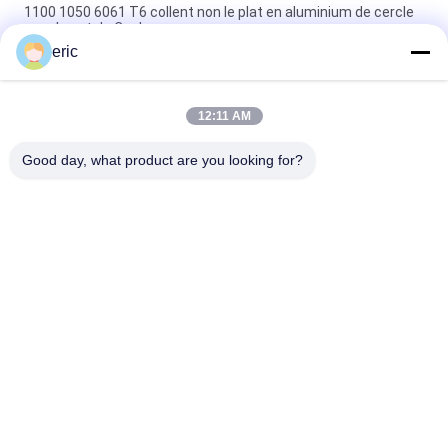
1100 1050 6061 T6 collent non le plat en aluminium de cercle
pour le pot de Cookware
eric
Plaque d'aluminium ronde 3003 DC Cercle d'aluminium pour la
fabrication de ustensiles de cuisine
12:11 AM
Collez non le cercle 1050 3003 5052 rond en aluminium pour
des ustensiles de Cookware
Good day, what product are you looking for?
Catégories populaires
Tous
Bobine De Bande En 
Bobine En 
Aluminium
Aluminium Enduite 
De Couleur
Petit Pain De Papier 
Plaque En Aluminium
D'aluminium
Disque Circulaire En 
Film De Polyester 
Aluminium
Laminé En Feuille 
D'aluminium
Plat À Carreaux En 
Diamond Plate 