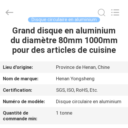
2026
Henan
Yongsheng
Aluminum
Industry
Disque circulaire en aluminium
Co.,Ltd..
All
Grand disque en aluminium
MAISON
Rights
Reserved.
du diamètre 80mm 1000mm
PRODUITS
pour des articles de cuisine
AU
Lieu d'origine:
Province de Henan, Chine
SUJET
Nom de marque:
Henan Yongsheng
DE
Certification:
SGS, ISO, RoHS, Etc.
NOUS
Numéro de modèle:
Disque circulaire en aluminium
VISITE
Quantité de
1 tonne
commande min:
D'USINE