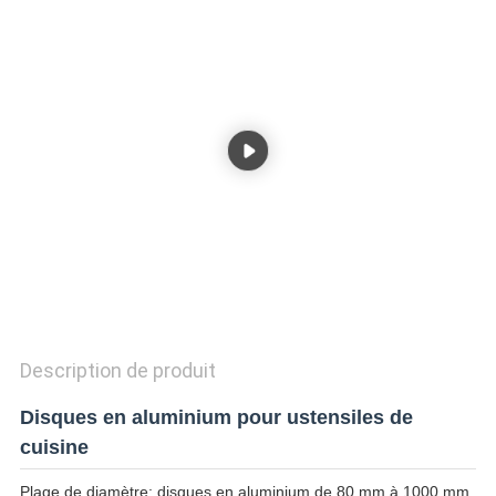
CITATION
SITEMAP
POLITIQUE
DE
CONFIDENTIALITÉ
Description de produit
Disques en aluminium pour ustensiles de
cuisine
Plage de diamètre: disques en aluminium de 80 mm à 1000 mm