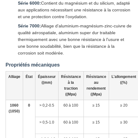
Série 6000:
Contient du magnésium et du silicium, adapté
aux applications nécessitant une résistance à la corrosion
et une protection contre l'oxydation.
Série 7000:
Alliage d'aluminium-magnésium-zinc-cuivre de
qualité aérospatiale, aluminium super dur traitable
thermiquement avec une bonne résistance à l'usure et
une bonne soudabilité, bien que la résistance à la
corrosion soit modérée.
Propriétés mécaniques
Alliage
État
Épaisseur
Résistance
Résistance
L'allongement
((mm)
à la
au
((%)
traction
rendement
((Mpa)
((Mpa)
1060
0
> 0,2-0.5
60 à 100
≥ 15
≥ 20
(1050)
> 0,5-1.0
60 à 100
≥ 15
≥ 30