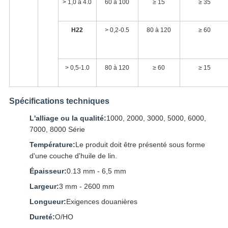
> 1,0 à 4.0
60 à 100
≥ 15
≥ 35
H22
> 0,2-0.5
80 à 120
≥ 60
> 0,5-1.0
80 à 120
≥ 60
≥ 15
Spécifications techniques
L'alliage ou la qualité:
1000, 2000, 3000, 5000, 6000,
7000, 8000 Série
Température:
Le produit doit être présenté sous forme
d'une couche d'huile de lin.
Épaisseur:
0.13 mm - 6,5 mm
Largeur:
3 mm - 2600 mm
Longueur:
Exigences douanières
Dureté:
O/HO