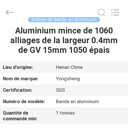
2026
Henan
Yongsheng
Aluminum
Industry
Bobine de bande en aluminium
Co.,Ltd..
All
Aluminium mince de 1060
MAISON
Rights
Reserved.
alliages de la largeur 0.4mm
PRODUITS
de GV 15mm 1050 épais
AU
Lieu d'origine:
Henan Chine
SUJET
Nom de marque:
Yongsheng
DE
Certification:
SGS
NOUS
Numéro de modèle:
Bande en aluminium
VISITE
Quantité de
1 tonnes
commande min:
D'USINE