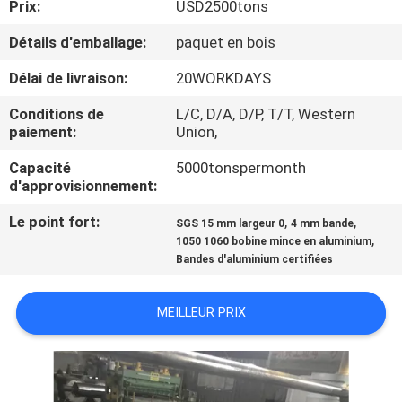
Prix:
USD2500tons
CONTRÔLE
Détails d'emballage:
paquet en bois
DE
Délai de livraison:
20WORKDAYS
QUALITÉ
Conditions de
L/C, D/A, D/P, T/T, Western
paiement:
Union,
CONTACTEZ-
Capacité
5000tonspermonth
d'approvisionnement:
NOUS
Le point fort:
,
,
SGS 15 mm largeur 0
4 mm bande
,
1050 1060 bobine mince en aluminium
NOUVELLES
Bandes d'aluminium certifiées
CAS
MEILLEUR PRIX
DEMANDEZ
UNE