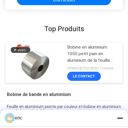
Top Produits
Bobine en aluminium
1050 petit pain en
aluminium de la feuille
1060 1100 3003 3105
2990Usd/Ton MOQ:1 tonnes
5052 6061
LE CONTACT
Bobine de bande en aluminium
Feuille en aluminium peinte par couleur et bobine en aluminium
pour la lettre de la Manche
eric
Bobine en aluminium de lettre de la Manche de miroir en
aluminium de bande de Channelume de couleur