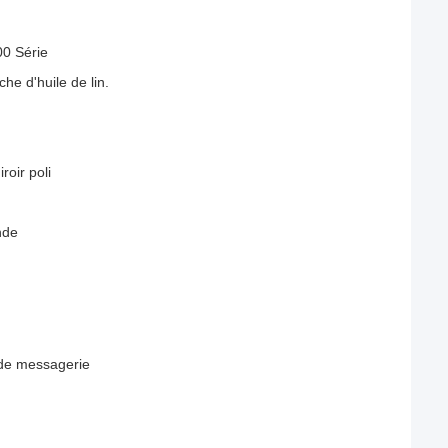
00 Série
he d'huile de lin.
roir poli
nde
s de messagerie