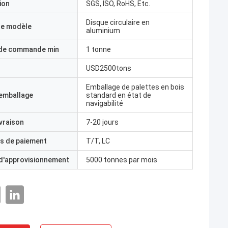
ion
SGS, ISO, RoHS, Etc.
Disque circulaire en
e modèle
aluminium
 de commande min
1 tonne
USD2500tons
Emballage de palettes en bois
'emballage
standard en état de
navigabilité
ivraison
7-20 jours
s de paiement
T/T, LC
 d'approvisionnement
5000 tonnes par mois