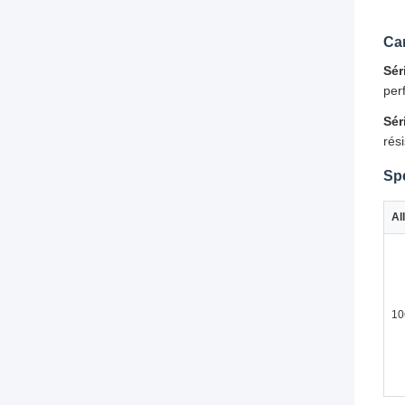
Car
Sér
per
Sér
rés
Spé
Al
10