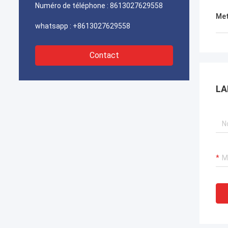
rapidement. Nous sommes très heureux
Numéro de téléphone :
8613027629558
de trouver un fournisseur digne de
Met
confiance.
whatsapp :
+8613027629558
Contact
LA