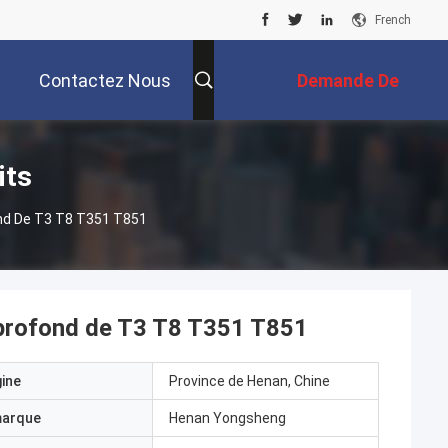
French
Contactez Nous
Demande De
Soumission
its
ond De T3 T8 T351 T851
 profond de T3 T8 T351 T851
gine
Province de Henan, Chine
marque
Henan Yongsheng