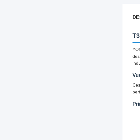
DE
T3
YON
des
indu
Vu
Ces
per
Pri