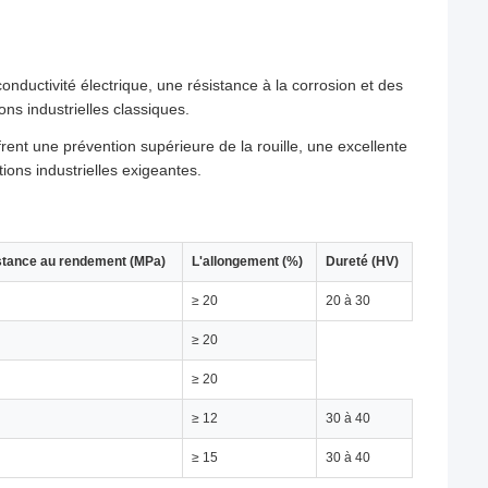
onductivité électrique, une résistance à la corrosion et des
s industrielles classiques.
ent une prévention supérieure de la rouille, une excellente
tions industrielles exigeantes.
stance au rendement (MPa)
L'allongement (%)
Dureté (HV)
≥ 20
20 à 30
≥ 20
≥ 20
≥ 12
30 à 40
≥ 15
30 à 40