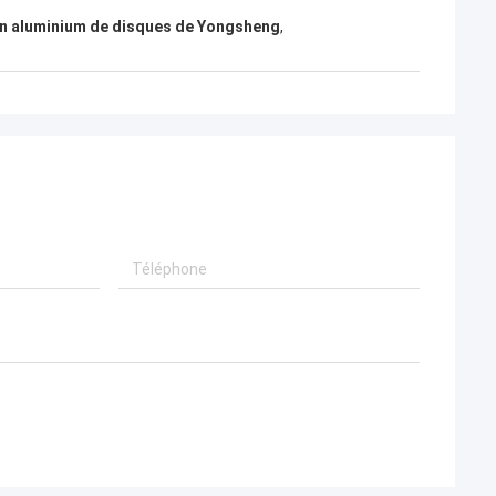
ses très bonnes !
en aluminium de disques de Yongsheng
,