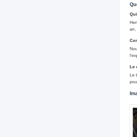
Qu
Qu
Hen
an,
Com
Nou
l'e
Le 
Le 
pou
Im