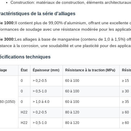
Construction: matériaux de construction, éléments architecturaux
actéristiques de la série d'alliages
ie 1000:
Il contient plus de 99,00% d'aluminium, offrant une excellente c
formances de soudage avec une résistance modérée pour les application
ie 3000:
Les alliages à base de manganèse (contenu de 1,0 à 1,5%) offr
istance à la corrosion, une soudabilité et une plasticité pour des applica
cifications techniques
liage
État
Épaisseur (mm)
Résistance à la traction (MPa)
Rési
0
> 0,2-0.5
60 à 100
≥ 15
0
> 0,5-1.0
60 à 100
≥ 30
60 (1050)
0
> 1,0 à 4.0
60 à 100
≥ 35
H22
> 0,2-0.5
80 à 120
≥ 60
H22
> 0,5-1.0
80 à 120
≥ 60