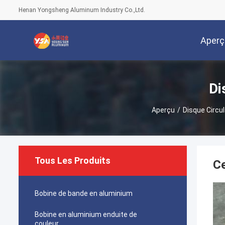
Henan Yongsheng Aluminum Industry Co.,Ltd.
Aperç
Di
Aperçu
/
Disque Circu
Tous Les Produits
Ce
Bobine de bande en aluminium
Bobine en aluminium enduite de
couleur