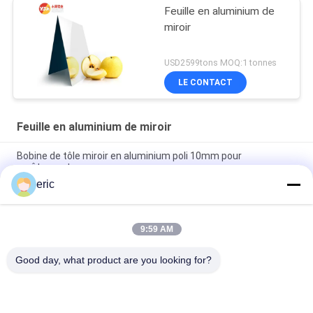
Feuille en aluminium de
miroir
USD2599tons MOQ:1 tonnes
LE CONTACT
Feuille en aluminium de miroir
Bobine de tôle miroir en aluminium poli 10mm pour
revêtement
eric
Bobine d'aluminium poli 1050 1060 3003 Rouleau de tôle
d'aluminium miroir pour la décoration de plafond architectural
9:59 AM
La feuille en aluminium de grande taille de finition de miroir a
anodisé 3mm polis 900mm 800mm
Good day, what product are you looking for?
Catégories populaires
Tous