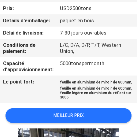
Prix:
USD2500tons
CONTRÔLE
Détails d'emballage:
paquet en bois
DE
Délai de livraison:
7-30 jours ouvrables
QUALITÉ
Conditions de
L/C, D/A, D/P, T/T, Western
paiement:
Union,
CONTACTEZ-
Capacité
5000tonspermonth
NOUS
d'approvisionnement:
Le point fort:
,
feuille en aluminium de miroir de 800mm
NOUVELLES
,
feuille en aluminium de miroir de 600mm
feuille légère en aluminium du réflecteur
3005
CAS
MEILLEUR PRIX
DEMANDEZ
UNE