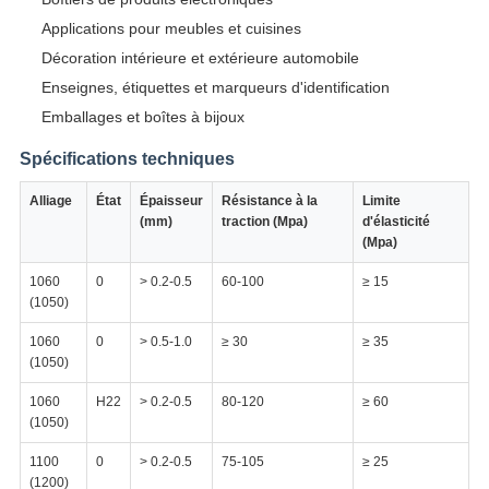
Applications pour meubles et cuisines
Décoration intérieure et extérieure automobile
Enseignes, étiquettes et marqueurs d'identification
Emballages et boîtes à bijoux
Spécifications techniques
Alliage
État
Épaisseur
Résistance à la
Limite
(mm)
traction (Mpa)
d'élasticité
(Mpa)
1060
0
> 0.2-0.5
60-100
≥ 15
(1050)
1060
0
> 0.5-1.0
≥ 30
≥ 35
(1050)
1060
H22
> 0.2-0.5
80-120
≥ 60
(1050)
1100
0
> 0.2-0.5
75-105
≥ 25
(1200)