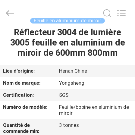
2026
Henan
Yongsheng
Aluminum
Industry
Feuille en aluminium de miroir
Co.,Ltd..
All
Réflecteur 3004 de lumière
MAISON
Rights
Reserved.
3005 feuille en aluminium de
PRODUITS
miroir de 600mm 800mm
AU
Lieu d'origine:
Henan Chine
SUJET
Nom de marque:
Yongsheng
DE
Certification:
SGS
NOUS
Numéro de modèle:
Feuille/bobine en aluminium de
miroir
VISITE
Quantité de
3 tonnes
D'USINE
commande min: