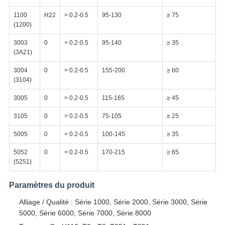
1100
H22
> 0.2-0.5
95-130
≥ 75
(1200)
3003
0
> 0.2-0.5
95-140
≥ 35
(3A21)
3004
0
> 0.2-0.5
155-200
≥ 60
(3104)
3005
0
> 0.2-0.5
115-165
≥ 45
3105
0
> 0.2-0.5
75-105
≥ 25
5005
0
> 0.2-0.5
100-145
≥ 35
5052
0
> 0.2-0.5
170-215
≥ 65
(5251)
Paramètres du produit
Alliage / Qualité : Série 1000, Série 2000, Série 3000, Série
5000, Série 6000, Série 7000, Série 8000