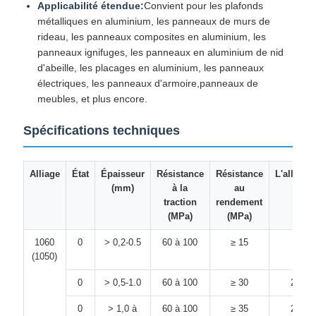
Applicabilité étendue:
Convient pour les plafonds
métalliques en aluminium, les panneaux de murs de
rideau, les panneaux composites en aluminium, les
panneaux ignifuges, les panneaux en aluminium de nid
d'abeille, les placages en aluminium, les panneaux
électriques, les panneaux d'armoire,panneaux de
meubles, et plus encore.
Spécifications techniques
Alliage
État
Épaisseur
Résistance
Résistance
L'allong
(mm)
à la
au
(%)
traction
rendement
(MPa)
(MPa)
1060
0
> 0,2-0.5
60 à 100
≥ 15
≥ 20
(1050)
0
> 0,5-1.0
60 à 100
≥ 30
20 à 
0
> 1,0 à
60 à 100
≥ 35
20 à 