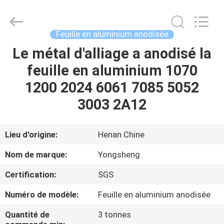
2026
Henan
Yongsheng
Aluminum
Industry
Feuille en aluminium anodisée
Co.,Ltd..
All
Le métal d'alliage a anodisé la
MAISON
Rights
Reserved.
feuille en aluminium 1070
PRODUITS
1200 2024 6061 7085 5052
3003 2A12
AU
SUJET
Lieu d'origine:
Henan Chine
DE
Nom de marque:
Yongsheng
NOUS
Certification:
SGS
Numéro de modèle:
Feuille en aluminium anodisée
VISITE
D'USINE
Quantité de
3 tonnes