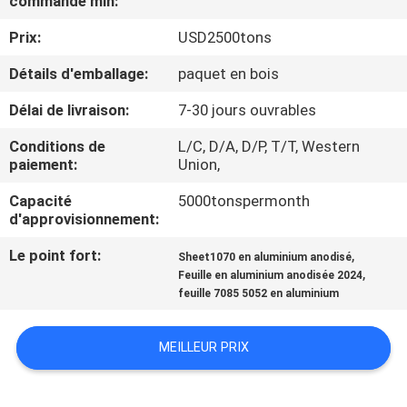
commande min:
Prix:
USD2500tons
CONTRÔLE
DE
Détails d'emballage:
paquet en bois
QUALITÉ
Délai de livraison:
7-30 jours ouvrables
Conditions de
L/C, D/A, D/P, T/T, Western
CONTACTEZ-
paiement:
Union,
NOUS
Capacité
5000tonspermonth
d'approvisionnement:
NOUVELLES
Le point fort:
,
Sheet1070 en aluminium anodisé
,
Feuille en aluminium anodisée 2024
feuille 7085 5052 en aluminium
CAS
MEILLEUR PRIX
DEMANDEZ
UNE