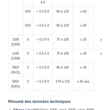
4.0
H22
> 0,2-0.5
80 à 120
≥ 60
≥ 12
H22
> 0,5-1.0
80 à 120
≥ 60
≥ 15
1100
0
> 0,2-0.5
75 à 105
≥ 25
≥ 18 a
(1200)
1100
0
> 0,5-1.0
75 à 105
≥ 30
≥ 18 a
(1200)
3003
0
> 0,2-0.5
95 à 140
≥ 35
≥ 15
(3A21)
5052
0
> 0,2-0.5
170 à 215
≥ 65 ans
≥ 14
(5251)
Résumé des données techniques
Alliage / qualité:
Série 1000, série 2000, série 3000,