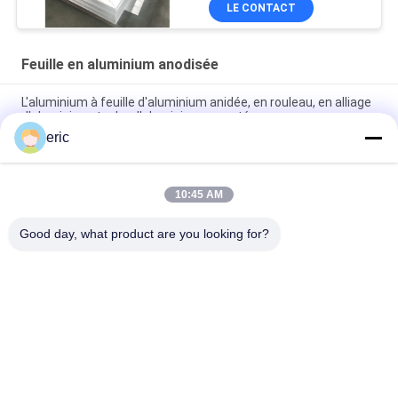
LE CONTACT
Feuille en aluminium anodisée
L'aluminium à feuille d'aluminium anidée, en rouleau, en alliage
d'aluminium, tache d'aluminium argenté
eric
3000 séries 1500mm ont anodisé la feuille en aluminium pour
la plaque minéralogique
10:45 AM
feuille en aluminium anodisée 3mm épaisse 5052 de 2mm
5083 1050 3003 H14 pour l'usage extérieur
Good day, what product are you looking for?
Catégories populaires
Tous
Bobine De Bande En 
Bobine En 
Aluminium
Aluminium Enduite 
De Couleur
Petit Pain De Papier 
Plaque En Aluminium
D'aluminium