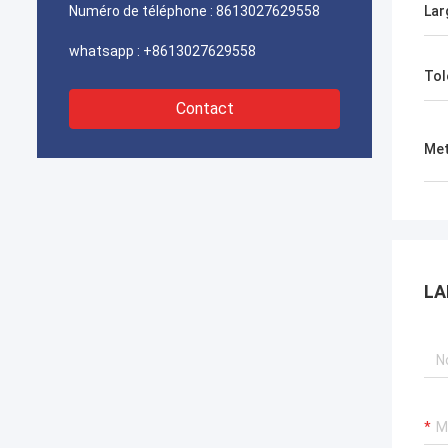
rapidement. Nous sommes très heureux
Numéro de téléphone :
8613027629558
Lar
de trouver un fournisseur digne de
confiance.
whatsapp :
+8613027629558
Tol
Contact
Met
LA