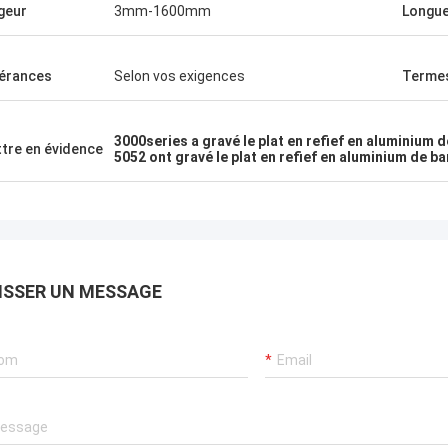
marchandises très bonn
geur
3mm-1600mm
Longu
érances
Selon vos exigences
Termes
3000series a gravé le plat en refief en aluminium
tre en évidence
5052 ont gravé le plat en refief en aluminium de 
ISSER UN MESSAGE