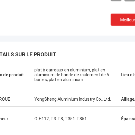
Meilleur
TAILS SUR LE PRODUIT
Amin Mazlum
Martin
plat à carreaux en aluminium, plat en
 de produit
aluminium de bande de roulement de 5
Lieu d'
vons acheté un total de presque
La première fois que no
barres, plat en aluminium
nnes de bobines en aluminium de
avec l'aluminium de Yo
 de couleur d'aluminium de
l'avons trouvé très facil
eng. La qualité a été stable et le
délai de livraison des m
RQUE
YongSheng Aluminium Industry Co., Ltd.
Alliag
e livraison est rapide. Mes clients
très rapide, et le direc
rès satisfaisants avec mes
était également très pro
ts. Nous continuerons à coopérer
aidé à résoudre quelqu
meur
O-H112, T3-T8, T351-T851
Épaiss
'aluminium de Yongsheng.
techniques. Les marcha
reçues sur 2021.1.20 et 