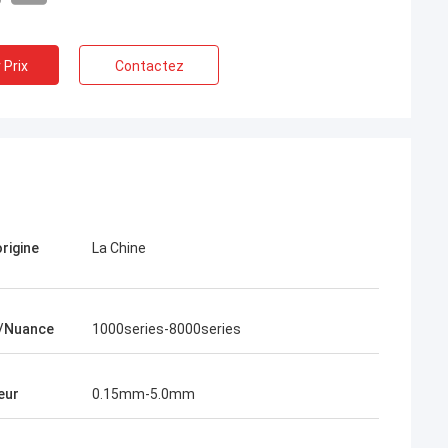
 Prix
Contactez
origine
La Chine
us avons coopéré
ngsheng, nous
e, parce que le
archandises était
e/Nuance
1000series-8000series
teur commercial
fessionnel. Il m'a
es problèmes
eur
0.15mm-5.0mm
ndises ont été
la qualité des