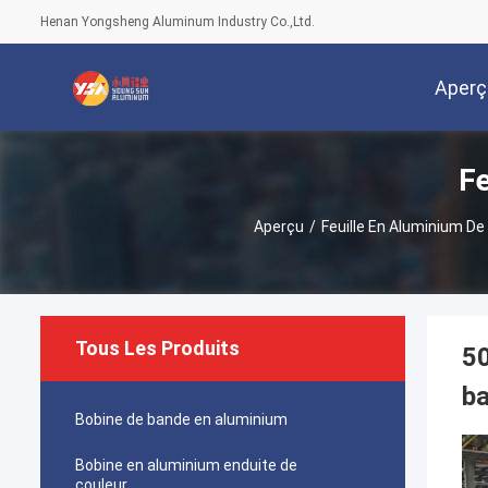
Henan Yongsheng Aluminum Industry Co.,Ltd.
Aperç
Fe
Aperçu
/
Feuille En Aluminium De 
Tous Les Produits
50
ba
Bobine de bande en aluminium
Bobine en aluminium enduite de
couleur