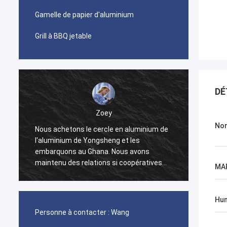
Gamelle de papier d'aluminium
Grill à BBQ jetable
DÉ
Zoey
Nom
g
Nous achetons le cercle en aluminium de
Nous a
l'aluminium de Yongsheng et les
500 to
embarquons au Ghana. Nous avons
relief
n
maintenu des relations si coopératives
Yongsh
MA
pendant deux années, et nous devons
délai d
r
nous transporter tous les mois. En cours
sont t
de coopération, chaque lien est très
produi
Hu
efficace, et le gestionnaire de comptes
avec l
Personne à contacter :
Wang
nous aidera à résoudre des problèmes