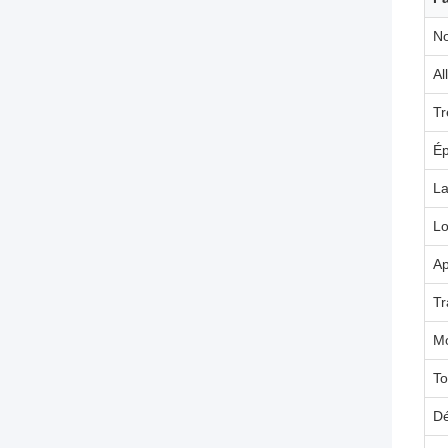
No
Al
T
Ép
La
L
Ap
Tr
Mo
To
Dé