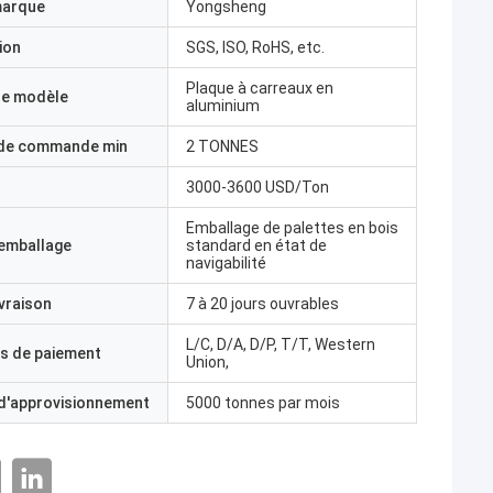
marque
Yongsheng
ion
SGS, ISO, RoHS, etc.
Plaque à carreaux en
e modèle
aluminium
 de commande min
2 TONNES
3000-3600 USD/Ton
Emballage de palettes en bois
'emballage
standard en état de
navigabilité
ivraison
7 à 20 jours ouvrables
L/C, D/A, D/P, T/T, Western
s de paiement
Union,
 d'approvisionnement
5000 tonnes par mois