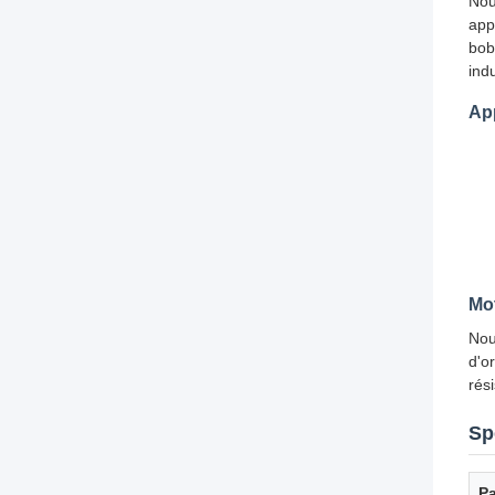
Nou
app
bob
indu
App
Mot
Nou
d'o
rés
Sp
P