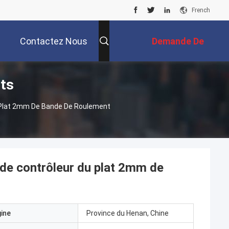
French
Contactez Nous
Demande De
its
Soumission
u Plat 2mm De Bande De Roulement
de contrôleur du plat 2mm de
gine
Province du Henan, Chine