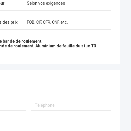
es !
eur
Selon vos exigences
 des prix
FOB, CIF, CFR, CNF, etc.
 de bande de roulement
,
bande de roulement
,
Aluminium de feuille du stuc T3