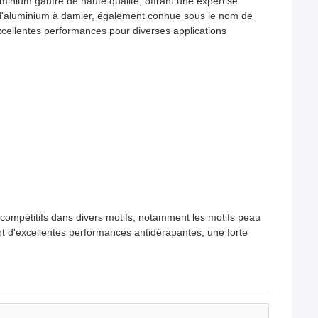
minium gaufré de haute qualité, offrant une expertise
 d'aluminium à damier, également connue sous le nom de
xcellentes performances pour diverses applications
compétitifs dans divers motifs, notamment les motifs peau
ent d'excellentes performances antidérapantes, une forte