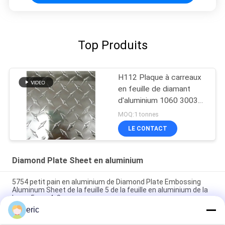
Top Produits
H112 Plaque à carreaux
en feuille de diamant
d'aluminium 1060 3003
5754
MOQ:1 tonnes
LE CONTACT
Diamond Plate Sheet en aluminium
5754 petit pain en aluminium de Diamond Plate Embossing
Aluminum Sheet de la feuille 5 de la feuille en aluminium de la
barre 5mm 4x8
eric
Plaque de diamant en aluminium 5052 Plaque en aluminium en