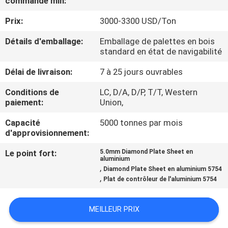
commande min:
Prix:
3000-3300 USD/Ton
CONTRÔLE
DE
Détails d'emballage:
Emballage de palettes en bois
standard en état de navigabilité
QUALITÉ
Délai de livraison:
7 à 25 jours ouvrables
CONTACTEZ-
Conditions de
LC, D/A, D/P, T/T, Western
paiement:
Union,
NOUS
Capacité
5000 tonnes par mois
d'approvisionnement:
NOUVELLES
Le point fort:
5.0mm Diamond Plate Sheet en
aluminium
,
Diamond Plate Sheet en aluminium 5754
CAS
,
Plat de contrôleur de l'aluminium 5754
DEMANDEZ
MEILLEUR PRIX
UNE