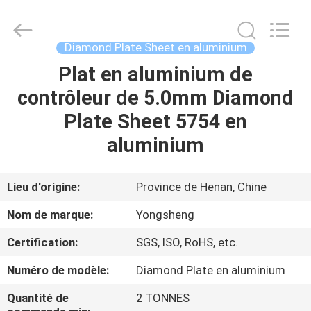
2026
Henan
Yongsheng
Aluminum
Industry
Diamond Plate Sheet en aluminium
Co.,Ltd..
All
Plat en aluminium de
MAISON
Rights
Reserved.
contrôleur de 5.0mm Diamond
PRODUITS
Plate Sheet 5754 en
aluminium
AU
SUJET
Lieu d'origine:
Province de Henan, Chine
DE
Nom de marque:
Yongsheng
NOUS
Certification:
SGS, ISO, RoHS, etc.
Numéro de modèle:
Diamond Plate en aluminium
VISITE
D'USINE
Quantité de
2 TONNES