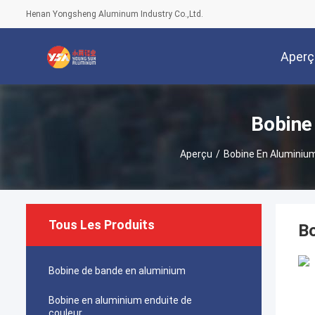
Henan Yongsheng Aluminum Industry Co.,Ltd.
Aperç
Bobine
Aperçu
/
Bobine En Aluminium
Tous Les Produits
Bo
Bobine de bande en aluminium
Bobine en aluminium enduite de
couleur