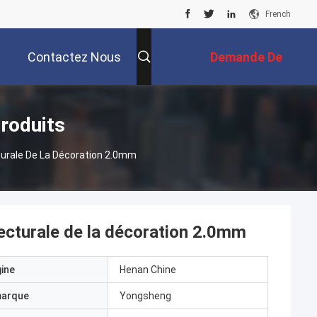
French
Contactez Nous
Demande De
Soumission
roduits
urale De La Décoration 2.0mm
ecturale de la décoration 2.0mm
gine
Henan Chine
marque
Yongsheng