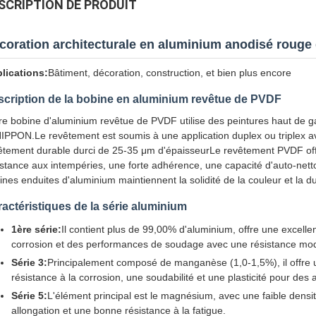
SCRIPTION DE PRODUIT
coration architecturale en aluminium anodisé rouge
lications:
Bâtiment, décoration, construction, et bien plus encore
cription de la bobine en aluminium revêtue de PVDF
re bobine d'aluminium revêtue de PVDF utilise des peintures haut 
NIPPON.Le revêtement est soumis à une application duplex ou triplex 
êtement durable durci de 25-35 μm d'épaisseurLe revêtement PVDF offr
istance aux intempéries, une forte adhérence, une capacité d'auto-nett
ines enduites d'aluminium maintiennent la solidité de la couleur et la d
actéristiques de la série aluminium
1ère série:
Il contient plus de 99,00% d'aluminium, offre une excellen
corrosion et des performances de soudage avec une résistance mo
Série 3:
Principalement composé de manganèse (1,0-1,5%), il offre u
résistance à la corrosion, une soudabilité et une plasticité pour des a
Série 5:
L'élément principal est le magnésium, avec une faible densit
allongation et une bonne résistance à la fatigue.