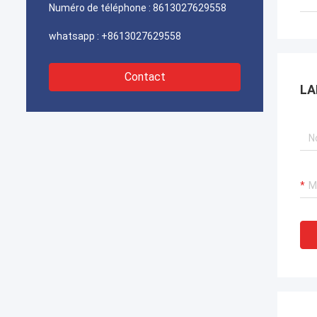
rapidement. Nous sommes très heureu
Numéro de téléphone :
8613027629558
de trouver un fournisseur digne de
confiance.
whatsapp :
+8613027629558
Contact
LA