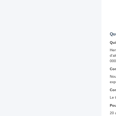
Qu
Qu
Hen
d'a
000
Com
Nou
exp
Com
Le 
Pou
20 