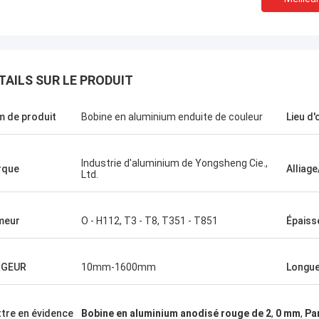
TAILS SUR LE PRODUIT
 de produit
Bobine en aluminium enduite de couleur
Lieu d'
Amin Mazlum
Industrie d'aluminium de Yongsheng Cie.,
rque
Alliag
Ltd.
de
Nous avons acheté un total de presque
La p
500 tonnes de bobines en aluminium de
avec
relief de couleur d'aluminium de
l'avo
meur
O - H112, T3 - T8, T351 - T851
Épaiss
Yongsheng. La qualité a été stable et le
délai
délai de livraison est rapide. Mes clients
très 
rs
sont très satisfaisants avec mes
était
RGEUR
10mm-1600mm
Longu
produits. Nous continuerons à coopérer
aidé
avec l'aluminium de Yongsheng.
tech
reçue
tre en évidence
Bobine en aluminium anodisé rouge de 2
,
0 mm
,
Pa