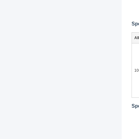
Spé
Al
10
Spé