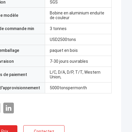
ion
SGS
Bobine en aluminium enduite
e modèle
de couleur
 de commande min
3 tonnes
USD2500tons
'emballage
paquet en bois
ivraison
7-30 jours ouvrables
L/C, D/A, D/P, T/T, Western
s de paiement
Union,
 d'approvisionnement
5000tonspermonth
 Prix
Contactez