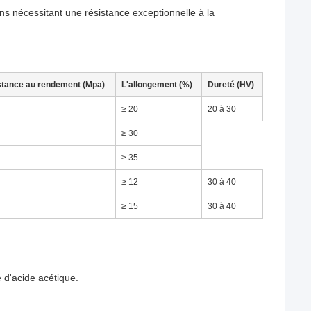
ns nécessitant une résistance exceptionnelle à la
stance au rendement (Mpa)
L'allongement (%)
Dureté (HV)
≥ 20
20 à 30
≥ 30
≥ 35
≥ 12
30 à 40
≥ 15
30 à 40
 d'acide acétique.