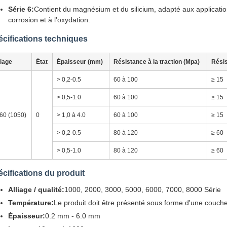
Série 6:
Contient du magnésium et du silicium, adapté aux applicatio
corrosion et à l'oxydation.
cifications techniques
liage
État
Épaisseur (mm)
Résistance à la traction (Mpa)
Rési
> 0,2-0.5
60 à 100
≥ 15
> 0,5-1.0
60 à 100
≥ 15
60 (1050)
0
> 1,0 à 4.0
60 à 100
≥ 15
> 0,2-0.5
80 à 120
≥ 60
> 0,5-1.0
80 à 120
≥ 60
cifications du produit
Alliage / qualité:
1000, 2000, 3000, 5000, 6000, 7000, 8000 Série
Température:
Le produit doit être présenté sous forme d'une couche
Épaisseur:
0.2 mm - 6.0 mm