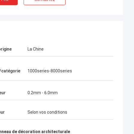
origine
La Chine
Martin
e/catégorie
1000series-8000series
remière fois que nous avons coopéré
 l'aluminium de Yongsheng, nous
ns trouvé très facile, parce que le
eur
0.2mm - 6.0mm
 de livraison des marchandises était
rapide, et le directeur commercial
 également très professionnel. Il m'a
eur
Selon vos conditions
 à résoudre quelques problèmes
niques. Les marchandises ont été
s sur 2021.1.20 et la qualité des
nneau de décoration architecturale