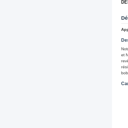
DE
Dé
App
Des
Not
et 
rev
rés
bob
Car