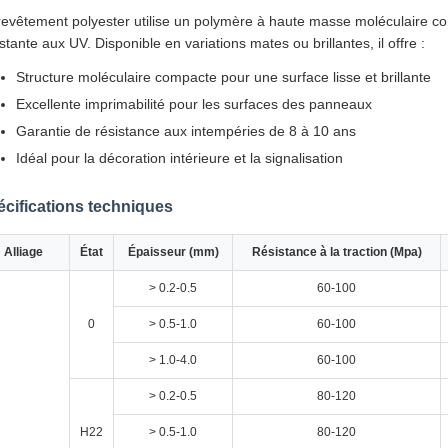
revêtement polyester utilise un polymère à haute masse moléculaire c
stante aux UV. Disponible en variations mates ou brillantes, il offre :
Structure moléculaire compacte pour une surface lisse et brillante
Excellente imprimabilité pour les surfaces des panneaux
Garantie de résistance aux intempéries de 8 à 10 ans
Idéal pour la décoration intérieure et la signalisation
cifications techniques
Alliage
État
Épaisseur (mm)
Résistance à la traction (Mpa)
> 0.2-0.5
60-100
0
> 0.5-1.0
60-100
> 1.0-4.0
60-100
> 0.2-0.5
80-120
H22
> 0.5-1.0
80-120