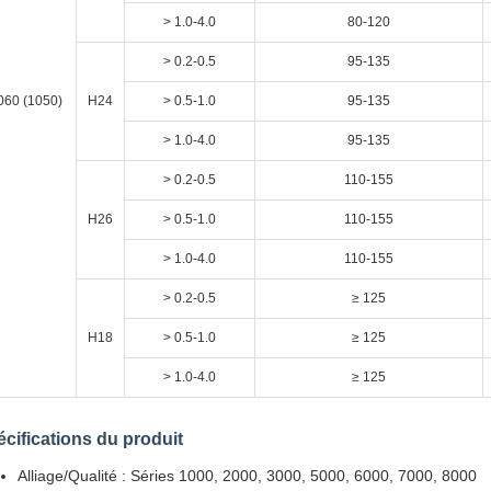
> 1.0-4.0
80-120
> 0.2-0.5
95-135
060 (1050)
H24
> 0.5-1.0
95-135
> 1.0-4.0
95-135
> 0.2-0.5
110-155
H26
> 0.5-1.0
110-155
> 1.0-4.0
110-155
> 0.2-0.5
≥ 125
H18
> 0.5-1.0
≥ 125
> 1.0-4.0
≥ 125
cifications du produit
Alliage/Qualité : Séries 1000, 2000, 3000, 5000, 6000, 7000, 8000