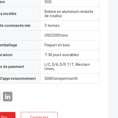
ion
SGS
Bobine en aluminium enduite
e modèle
de couleur
 de commande min
3 tonnes
USD2500tons
'emballage
Paquet en bois
ivraison
7-30 jours ouvrables
L/C, D/A, D/P, T/T, Western
s de paiement
Union,
 d'approvisionnement
5000tonspermonth
 Prix
Contactez