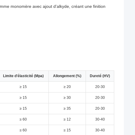
omme monomère avec ajout d'alkyde, créant une finition
Limite d'élasticité (Mpa)
Allongement (%)
Dureté (HV)
≥ 15
≥ 20
20-30
≥ 15
≥ 30
20-30
≥ 15
≥ 35
20-30
≥ 60
≥ 12
30-40
≥ 60
≥ 15
30-40