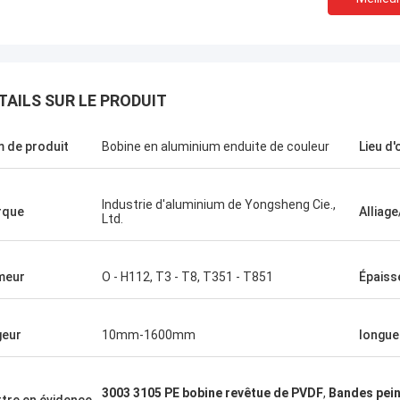
TAILS SUR LE PRODUIT
 de produit
Bobine en aluminium enduite de couleur
Lieu d'
Amin Mazlum
Industrie d'aluminium de Yongsheng Cie.,
rque
Alliag
Ltd.
n aluminium de
Nous avons acheté un total de presque
et les
500 tonnes de bobines en aluminium de
us avons
relief de couleur d'aluminium de
meur
O - H112, T3 - T8, T351 - T851
Épaiss
 coopératives
Yongsheng. La qualité a été stable et le
nous devons
délai de livraison est rapide. Mes clients
 mois. En cours
sont très satisfaisants avec mes
geur
10mm-1600mm
longue
n est très
produits. Nous continuerons à coopérer
re de comptes
avec l'aluminium de Yongsheng.
es problèmes
3003 3105 PE bobine revêtue de PVDF
,
Bandes pein