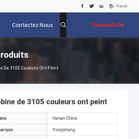
French
Contactez Nous
Demande De
Soumission
roduits
e De 3105 Couleurs Ont Peint
bine de 3105 couleurs ont peint
gine
Henan Chine
marque
Yongsheng