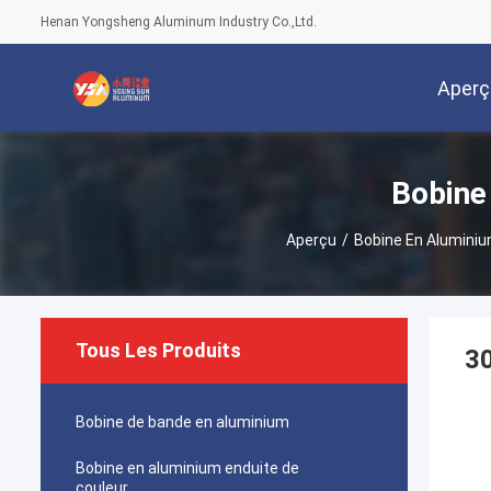
Henan Yongsheng Aluminum Industry Co.,Ltd.
Aperç
Bobine
Aperçu
/
Bobine En Aluminiu
Tous Les Produits
30
Bobine de bande en aluminium
Bobine en aluminium enduite de
couleur