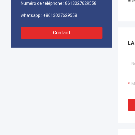
Met
rapidement. Nous sommes
Numéro de téléphone :
8613027629558
de trouver un fournisseur 
confiance.
whatsapp :
+8613027629558
Contact
LA