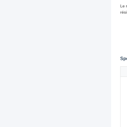
Le 
rési
Spé