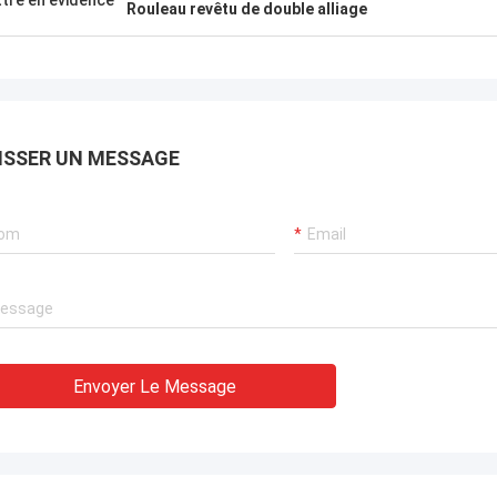
tre en évidence
 très heureux
Rouleau revêtu de double alliage
digne de
ISSER UN MESSAGE
Envoyer Le Message