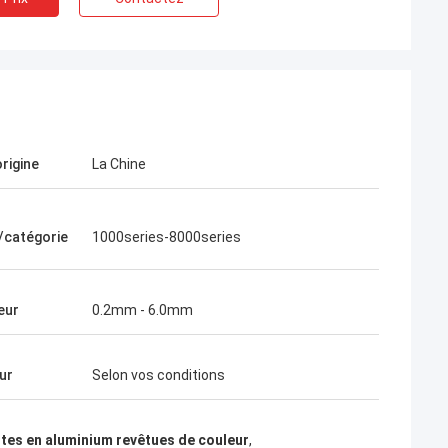
origine
La Chine
Martin
e/catégorie
1000series-8000series
La première fois que nous avons coopéré
avec l'aluminium de Yongsheng, nous
l'avons trouvé très facile, parce que le
eur
0.2mm - 6.0mm
délai de livraison des marchandises était
très rapide, et le directeur commercial
était également très professionnel. Il m'a
ur
Selon vos conditions
aidé à résoudre quelques problèmes
techniques. Les marchandises ont été
reçues sur 2021.1.20 et la qualité des
tes en aluminium revêtues de couleur
,