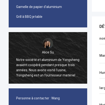
Gamelle de papier d'aluminium
Grill à BBQ jetable
DÉ
nom
Alice Su
Zoey
Ma
ciété et aluminium de Yongsheng
Nous achetons le cercle e
coopéré pendant presque trois
l'aluminium de Yongsheng 
Nous avons visité l'usine,
embarquons au Ghana. No
Hu
g est un fournisseur matériel en
maintenu des relations si
m professionnel, nous avions
pendant deux années, et 
es bandes en aluminium dans leur
nous transporter tous les
lar
t maintiendrons la coopération à
de coopération, chaque lie
me.
efficace, et le gestionnai
Personne à contacter :
Wang
nous aidera à résoudre d