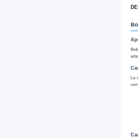
DE
Bo
Ap
Bob
ada
Ca
Le 
con
Car