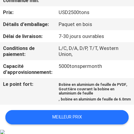
commande min:
Prix:
USD2500tons
CONTRÔLE
DE
Détails d'emballage:
Paquet en bois
QUALITÉ
Délai de livraison:
7-30 jours ouvrables
Conditions de
L/C, D/A, D/P, T/T, Western
CONTACTEZ-
paiement:
Union,
NOUS
Capacité
5000tonspermonth
d'approvisionnement:
NOUVELLES
Le point fort:
,
Bobine en aluminium de feuille de PVDF
Gouttière couvrant la bobine en
aluminium de feuille
,
bobine en aluminium de feuille de 6.0mm
CAS
MEILLEUR PRIX
DEMANDEZ
UNE