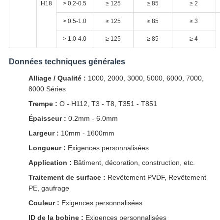
H18
> 0.2-0.5
≥ 125
≥ 85
≥ 2
> 0.5-1.0
≥ 125
≥ 85
≥ 3
> 1.0-4.0
≥ 125
≥ 85
≥ 4
Données techniques générales
Alliage / Qualité :
1000, 2000, 3000, 5000, 6000, 7000,
8000 Séries
Trempe :
O - H112, T3 - T8, T351 - T851
Épaisseur :
0.2mm - 6.0mm
Largeur :
10mm - 1600mm
Longueur :
Exigences personnalisées
Application :
Bâtiment, décoration, construction, etc.
Traitement de surface :
Revêtement PVDF, Revêtement
PE, gaufrage
Couleur :
Exigences personnalisées
ID de la bobine :
Exigences personnalisées