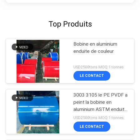
Top Produits
Bobine en aluminium
enduite de couleur
USD2500tons MOQ:1 tonnes
LE CONTACT
3003 3105 le PE PVDF a
peint la bobine en
aluminium ASTM enduit
par couleur B209
USD2500tons MOQ:1 tonnes
LE CONTACT