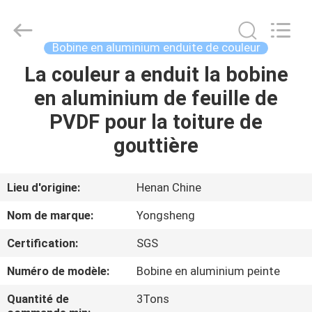
2026
Henan
Yongsheng
Aluminum
Industry
Bobine en aluminium enduite de couleur
Co.,Ltd..
All
La couleur a enduit la bobine
MAISON
Rights
Reserved.
en aluminium de feuille de
PRODUITS
PVDF pour la toiture de
gouttière
AU
SUJET
Lieu d'origine:
Henan Chine
DE
Nom de marque:
Yongsheng
NOUS
Certification:
SGS
Numéro de modèle:
Bobine en aluminium peinte
VISITE
D'USINE
Quantité de
3Tons