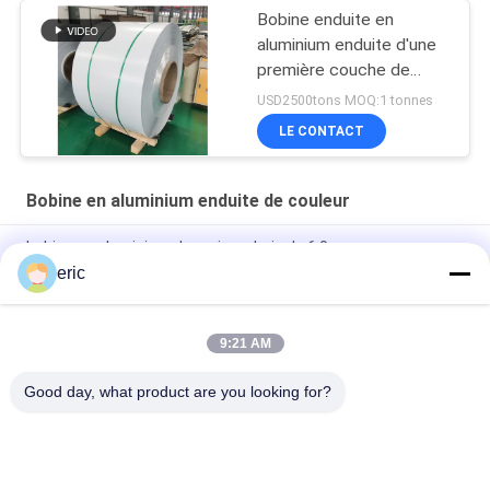
Bobine enduite en
aluminium enduite d'une
première couche de
peinture
USD2500tons MOQ:1 tonnes
LE CONTACT
Bobine en aluminium enduite de couleur
bobine en aluminium de grain en bois de 6.0mm
eric
Alliage d'aluminium couvrant la feuille 3003 3105 3xxx en
aluminium en aluminium de feuille pour le toit
9:21 AM
PE en aluminium pré peint épais PVDF de feuille de la largeur
0.3mm de 10mm pour la construction
Good day, what product are you looking for?
Catégories populaires
Tous