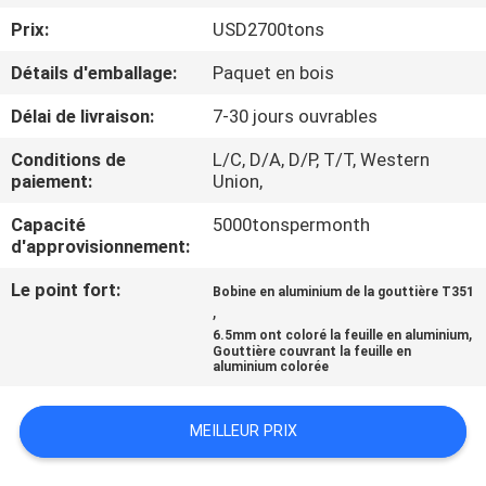
Prix:
USD2700tons
CONTRÔLE
Détails d'emballage:
Paquet en bois
DE
Délai de livraison:
7-30 jours ouvrables
QUALITÉ
Conditions de
L/C, D/A, D/P, T/T, Western
paiement:
Union,
CONTACTEZ-
Capacité
5000tonspermonth
NOUS
d'approvisionnement:
Le point fort:
Bobine en aluminium de la gouttière T351
NOUVELLES
,
,
6.5mm ont coloré la feuille en aluminium
Gouttière couvrant la feuille en
CAS
aluminium colorée
MEILLEUR PRIX
DEMANDEZ
UNE