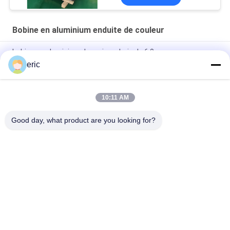
Bobine en aluminium enduite de couleur
bobine en aluminium de grain en bois de 6.0mm
eric
Alliage d'aluminium couvrant la feuille 3003 3105 3xxx en
aluminium en aluminium de feuille pour le toit
10:11 AM
PE en aluminium pré peint épais PVDF de feuille de la largeur
0.3mm de 10mm pour la construction
Good day, what product are you looking for?
Catégories populaires
Tous
Bobine De Bande En 
Bobine En 
Aluminium
Aluminium Enduite 
De Couleur
Petit Pain De Papier 
Plaque En Aluminium
D'aluminium