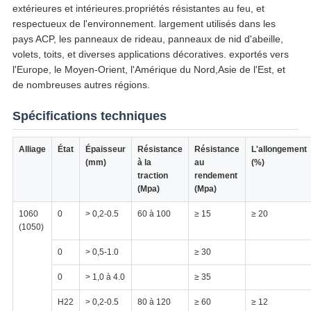
extérieures et intérieures.propriétés résistantes au feu, et
respectueux de l'environnement. largement utilisés dans les
pays ACP, les panneaux de rideau, panneaux de nid d'abeille,
volets, toits, et diverses applications décoratives. exportés vers
l'Europe, le Moyen-Orient, l'Amérique du Nord,Asie de l'Est, et
de nombreuses autres régions.
Spécifications techniques
Alliage
État
Épaisseur
Résistance
Résistance
L'allongement
(mm)
à la
au
(%)
traction
rendement
(Mpa)
(Mpa)
1060
0
> 0,2-0.5
60 à 100
≥ 15
≥ 20
(1050)
0
> 0,5-1.0
≥ 30
0
> 1,0 à 4.0
≥ 35
H22
> 0,2-0.5
80 à 120
≥ 60
≥ 12