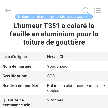
2026
Henan
Yongsheng
Aluminum
Industry
Bobine en aluminium enduite de couleur
Co.,Ltd..
All
L'humeur T351 a coloré la
MAISON
Rights
Reserved.
feuille en aluminium pour la
PRODUITS
toiture de gouttière
AU
Lieu d'origine:
Henan Chine
SUJET
Nom de marque:
Yongsheng
DE
Certification:
SGS
NOUS
Numéro de modèle:
Bobine en aluminium enduite de
couleur
VISITE
Quantité de
2 tonnes
D'USINE
commande min: