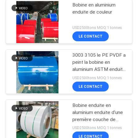
Bobine en aluminium
enduite de couleur
USD2500tons MOQ:1 tonnes
LE CONTACT
3003 3105 le PE PVDF a
peint la bobine en
aluminium ASTM enduit
par couleur B209
USD2500tons MOQ:1 tonnes
LE CONTACT
Bobine enduite en
aluminium enduite d'une
première couche de
peinture
USD2500tons MOQ:1 tonnes
LE CONTACT