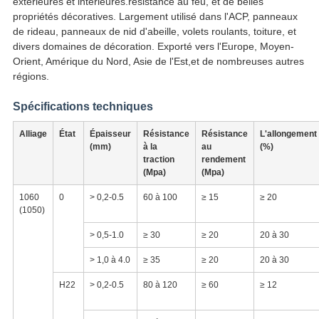
extérieures et intérieures.résistance au feu, et de belles
propriétés décoratives. Largement utilisé dans l'ACP, panneaux
de rideau, panneaux de nid d'abeille, volets roulants, toiture, et
divers domaines de décoration. Exporté vers l'Europe, Moyen-
Orient, Amérique du Nord, Asie de l'Est,et de nombreuses autres
régions.
Spécifications techniques
Alliage
État
Épaisseur
Résistance
Résistance
L'allongement
(mm)
à la
au
(%)
traction
rendement
(Mpa)
(Mpa)
1060
0
> 0,2-0.5
60 à 100
≥ 15
≥ 20
(1050)
> 0,5-1.0
≥ 30
≥ 20
20 à 30
> 1,0 à 4.0
≥ 35
≥ 20
20 à 30
H22
> 0,2-0.5
80 à 120
≥ 60
≥ 12