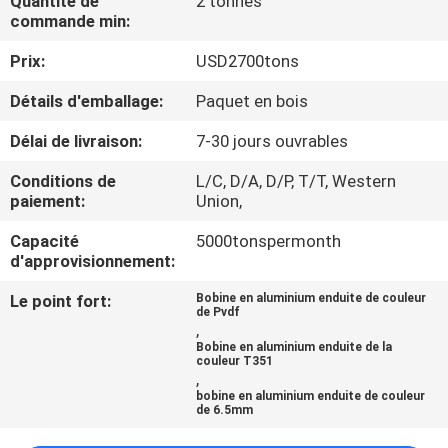
Quantité de
2 tonnes
commande min:
CONTRÔLE
Prix:
USD2700tons
DE
Détails d'emballage:
Paquet en bois
QUALITÉ
Délai de livraison:
7-30 jours ouvrables
CONTACTEZ-
Conditions de
L/C, D/A, D/P, T/T, Western
paiement:
Union,
NOUS
Capacité
5000tonspermonth
d'approvisionnement:
NOUVELLES
Le point fort:
Bobine en aluminium enduite de couleur
de Pvdf
,
CAS
Bobine en aluminium enduite de la
couleur T351
,
bobine en aluminium enduite de couleur
DEMANDEZ
de 6.5mm
UNE