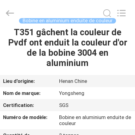
2026
Henan
Yongsheng
Aluminum
Industry
Bobine en aluminium enduite de couleur
Co.,Ltd..
All
T351 gâchent la couleur de
MAISON
Rights
Reserved.
Pvdf ont enduit la couleur d'or
PRODUITS
de la bobine 3004 en
aluminium
AU
SUJET
Lieu d'origine:
Henan Chine
DE
Nom de marque:
Yongsheng
NOUS
Certification:
SGS
Numéro de modèle:
Bobine en aluminium enduite de
VISITE
couleur
D'USINE