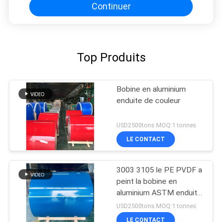
Continuer
Top Produits
Bobine en aluminium
enduite de couleur
USD2500tons MOQ:1 tonnes
LE CONTACT
3003 3105 le PE PVDF a
peint la bobine en
aluminium ASTM enduit
par couleur B209
USD2500tons MOQ:1 tonnes
LE CONTACT