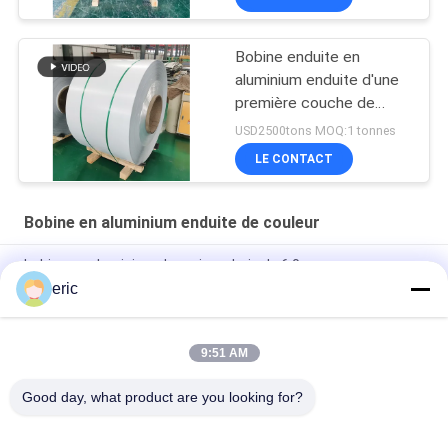
Bobine enduite en
aluminium enduite d'une
première couche de
peinture
USD2500tons MOQ:1 tonnes
LE CONTACT
Bobine en aluminium enduite de couleur
bobine en aluminium de grain en bois de 6.0mm
eric
Alliage d'aluminium couvrant la feuille 3003 3105 3xxx en
aluminium en aluminium de feuille pour le toit
9:51 AM
PE en aluminium pré peint épais PVDF de feuille de la largeur
0.3mm de 10mm pour la construction
Good day, what product are you looking for?
Catégories populaires
Tous