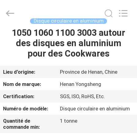
2026
Henan
Yongsheng
Aluminum
Industry
Disque circulaire en aluminium
Co.,Ltd..
All
1050 1060 1100 3003 autour
MAISON
Rights
Reserved.
des disques en aluminium
PRODUITS
pour des Cookwares
AU
Lieu d'origine:
Province de Henan, Chine
SUJET
Nom de marque:
Henan Yongsheng
DE
Certification:
SGS, ISO, RoHS, Etc.
NOUS
Numéro de modèle:
Disque circulaire en aluminium
VISITE
Quantité de
1 tonne
commande min:
D'USINE