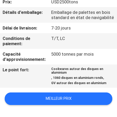
Prix:
USD2500tons
CONTRÔLE
Détails d'emballage:
Emballage de palettes en bois
standard en état de navigabilité
DE
Délai de livraison:
7-20 jours
QUALITÉ
Conditions de
T/T, LC
paiement:
CONTACTEZ-
Capacité
5000 tonnes par mois
NOUS
d'approvisionnement:
Le point fort:
Cookwares autour des disques en
NOUVELLES
aluminium
,
,
1060 disques en aluminium ronds
GV autour des disques en aluminium
CAS
MEILLEUR PRIX
DEMANDEZ
UNE