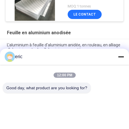
MOQ:1 tonnes
LE CONTACT
Feuille en aluminium anodisée
L'aluminium à feuille d'aluminium anidée, en rouleau, en alliage
d'aluminium, tache d'aluminium argenté
eric
3000 séries 1500mm ont anodisé la feuille en aluminium pour
la plaque minéralogique
12:00 PM
feuille en aluminium anodisée 3mm épaisse 5052 de 2mm
5083 1050 3003 H14 pour l'usage extérieur
Good day, what product are you looking for?
Catégories populaires
Tous
Bobine De Bande En 
Bobine En 
Aluminium
Aluminium Enduite 
De Couleur