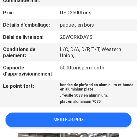
commande min:
Prix:
USD2500tons
CONTRÔLE
DE
Détails d'emballage:
paquet en bois
QUALITÉ
Délai de livraison:
20WORKDAYS
Conditions de
L/C, D/A, D/P, T/T, Western
CONTACTEZ-
paiement:
Union,
NOUS
Capacité
5000tonspermonth
d'approvisionnement:
NOUVELLES
Le point fort:
bandes de plafond en aluminium et bande
en aluminium plate
,
,
feuille 5083 en aluminium
plat en aluminium 7075
CAS
MEILLEUR PRIX
DEMANDEZ
UNE