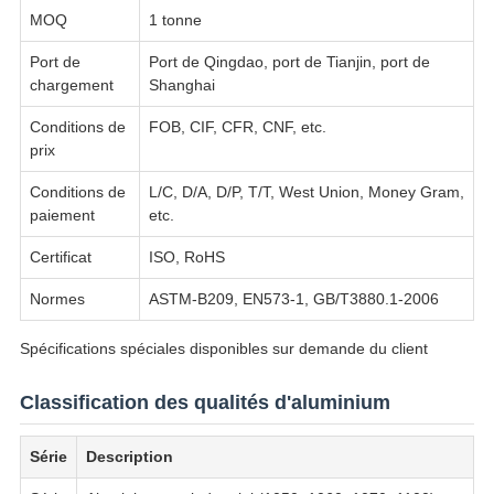
MOQ
1 tonne
Port de
Port de Qingdao, port de Tianjin, port de
chargement
Shanghai
Conditions de
FOB, CIF, CFR, CNF, etc.
prix
Conditions de
L/C, D/A, D/P, T/T, West Union, Money Gram,
paiement
etc.
Certificat
ISO, RoHS
Normes
ASTM-B209, EN573-1, GB/T3880.1-2006
Spécifications spéciales disponibles sur demande du client
Classification des qualités d'aluminium
Série
Description