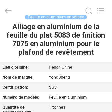
2026
Henan
Yongsheng
Aluminum
Industry
Feuille en aluminium anodisée
Co.,Ltd..
All
Alliage en aluminium de la
MAISON
Rights
Reserved.
feuille du plat 5083 de finition
PRODUITS
7075 en aluminium pour le
plafond de revêtement
AU
SUJET
Lieu d'origine:
Henan Chine
DE
Nom de marque:
YongSheng
NOUS
Certification:
SGS
Numéro de modèle:
Feuille en aluminium
VISITE
D'USINE
Quantité de
1 tonnes