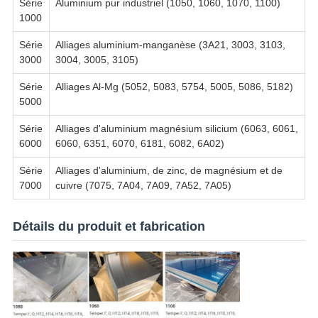
Série
Aluminium pur industriel (1050, 1060, 1070, 1100)
1000
Série
Alliages aluminium-manganèse (3A21, 3003, 3103,
3000
3004, 3005, 3105)
Série
Alliages Al-Mg (5052, 5083, 5754, 5005, 5086, 5182)
5000
Série
Alliages d'aluminium magnésium silicium (6063, 6061,
6000
6060, 6351, 6070, 6181, 6082, 6A02)
Série
Alliages d'aluminium, de zinc, de magnésium et de
7000
cuivre (7075, 7A04, 7A09, 7A52, 7A05)
Détails du produit et fabrication