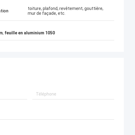
es !
toiture, plafond, revêtement, gouttière,
ation
mur de façade, etc.
um
,
feuille en aluminium 1050