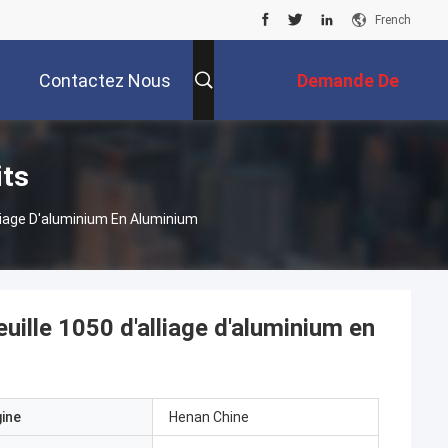
French
Contactez Nous
Demande De
Soumission
its
lliage D'aluminium En Aluminium
uille 1050 d'alliage d'aluminium en
gine
Henan Chine