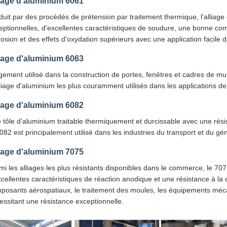
iage d'aluminium 6061
duit par des procédés de prétension par traitement thermique, l'alliag
eptionnelles, d'excellentes caractéristiques de soudure, une bonne compa
rosion et des effets d'oxydation supérieurs avec une application facile d
iage d'aluminium 6063
gement utilisé dans la construction de portes, fenêtres et cadres de m
lliage d'aluminium les plus couramment utilisés dans les applications de
iage d'aluminium 6082
 tôle d'aluminium traitable thermiquement et durcissable avec une ré
6082 est principalement utilisé dans les industries du transport et du gén
iage d'aluminium 7075
mi les alliages les plus résistants disponibles dans le commerce, le 70
xcellentes caractéristiques de réaction anodique et une résistance à la
posants aérospatiaux, le traitement des moules, les équipements mécani
essitant une résistance exceptionnelle.