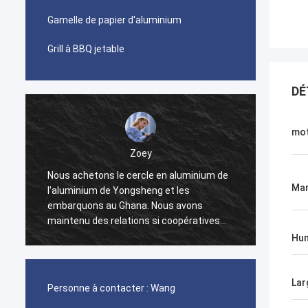
Gamelle de papier d'aluminium
Grill à BBQ jetable
DÉ
mot
Zoey
g
Nous achetons le cercle en aluminium de
Nous a
Ma
l'aluminium de Yongsheng et les
500 to
embarquons au Ghana. Nous avons
relief
n
maintenu des relations si coopératives
Yongsh
pendant deux années, et nous devons
délai d
Hu
r
nous transporter tous les mois. En cours
sont t
de coopération, chaque lien est très
produi
efficace, et le gestionnaire de comptes
avec l
Lar
Personne à contacter :
Wang
nous aidera à résoudre des problèmes