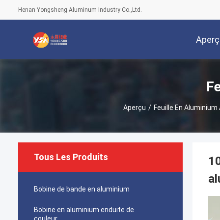
Henan Yongsheng Aluminum Industry Co.,Ltd.
Aperç
Fe
Aperçu
/
Feuille En Aluminium
Tous Les Produits
10
a
Bobine de bande en aluminium
Bobine en aluminium enduite de
couleur