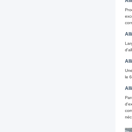
All
Pro
exc
cor
All
Lar
d'a
All
Une
le 
All
Par
d'e
com
néc