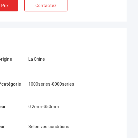
 Prix
Contactez
origine
La Chine
us avons coopéré
e/catégorie
1000series-8000series
ngsheng, nous
e, parce que le
archandises était
teur commercial
eur
0.2mm-350mm
fessionnel. Il m'a
es problèmes
ndises ont été
eur
Selon vos conditions
la qualité des