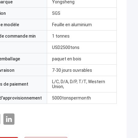
marque
Yongsheng
ion
SGS
e modèle
Feuille en aluminium
 de commande min
1 tonnes
USD2500tons
'emballage
paquet en bois
ivraison
7-30 jours ouvrables
L/C, D/A, D/P, T/T, Western
s de paiement
Union,
 d'approvisionnement
5000tonspermonth