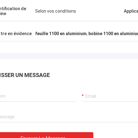
marchandises très bonn
ntification de
Selon vos conditions
Applic
ine
tre en évidence
feuille 1100 en aluminium
,
bobine 1100 en alumini
ISSER UN MESSAGE