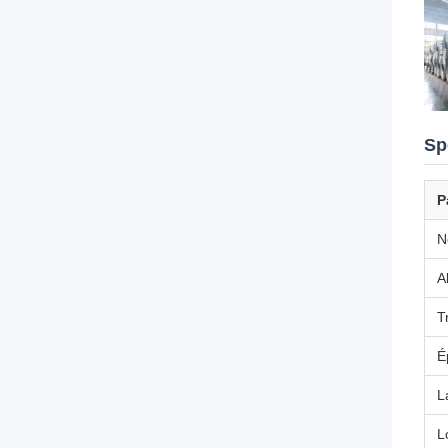
Sp
P
N
A
T
É
L
L