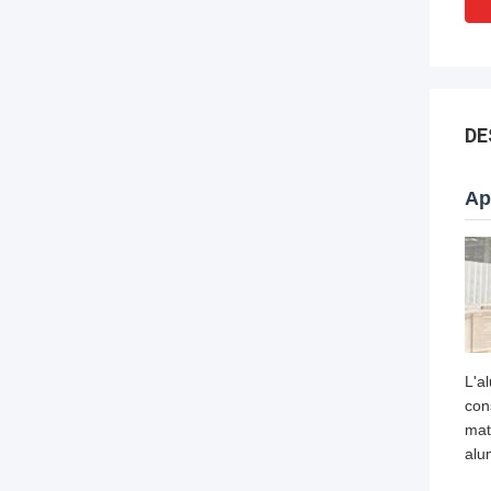
DE
Ap
L'a
con
mat
alu