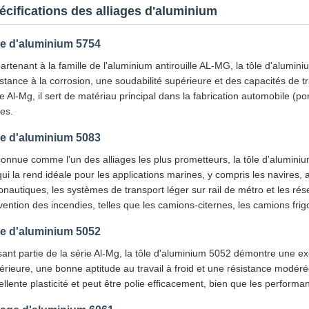
écifications des alliages d'aluminium
le d'aluminium 5754
artenant à la famille de l'aluminium antirouille AL-MG, la tôle d'alumi
istance à la corrosion, une soudabilité supérieure et des capacités de tr
e Al-Mg, il sert de matériau principal dans la fabrication automobile (por
tes.
le d'aluminium 5083
onnue comme l'un des alliages les plus prometteurs, la tôle d'aluminium
qui la rend idéale pour les applications marines, y compris les navires
onautiques, les systèmes de transport léger sur rail de métro et les ré
vention des incendies, telles que les camions-citernes, les camions frigo
le d'aluminium 5052
sant partie de la série Al-Mg, la tôle d'aluminium 5052 démontre une exc
érieure, une bonne aptitude au travail à froid et une résistance modéré
ellente plasticité et peut être polie efficacement, bien que les performa