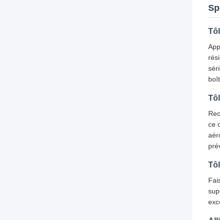
Sp
Tô
App
rés
séri
boî
Tô
Rec
ce 
aér
pré
Tô
Fai
sup
exc