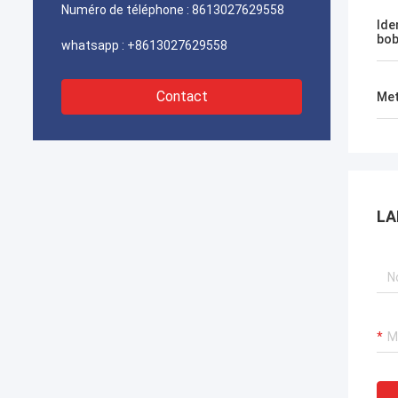
rapidement. Nous sommes très heureux
Numéro de téléphone :
8613027629558
de trouver un fournisseur digne de
Ide
bob
confiance.
whatsapp :
+8613027629558
Contact
Met
LA